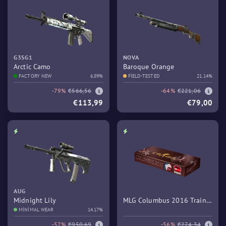
G3SG1
NOVA
Arctic Camo
Baroque Orange
FACTORY NEW
6.89%
FIELD-TESTED
21.14%
-79%
€566,56
-64%
€221,06
€113,99
€79,00
AUG
Midnight Lily
MLG Columbus 2016 Train
MINIMAL WEAR
14.17%
Souvenir Package
-57%
€950,69
-56%
€274,34