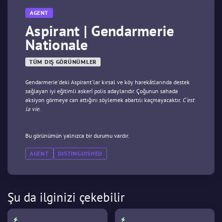
AGENT
Aspirant | Gendarmerie
Nationale
TÜM DIŞ GÖRÜNÜMLER
Gendarmerie'deki Aspirant'lar kırsal ve köy harekâtlarında destek
sağlayan iyi eğitimli askerî polis adaylarıdır. Çoğunun sahada
aksiyon görmeye can attığını söylemek abartılı kaçmayacaktır.
C'est
la vie.
Bu görünümün yalnızca bir durumu vardır.
AGENT
DISTINGUISHED
Şu da ilginizi çekebilir