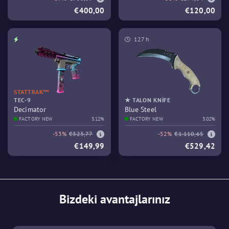
€400,00
€120,00
127 h
STATTRAK™
TEC-9
★ TALON KNIFE
Decimator
Blue Steel
FACTORY NEW
3.12%
FACTORY NEW
3.02%
-53%
€323,77
-52%
€1.110,65
€149,99
€529,42
Bizdeki avantajlarınız