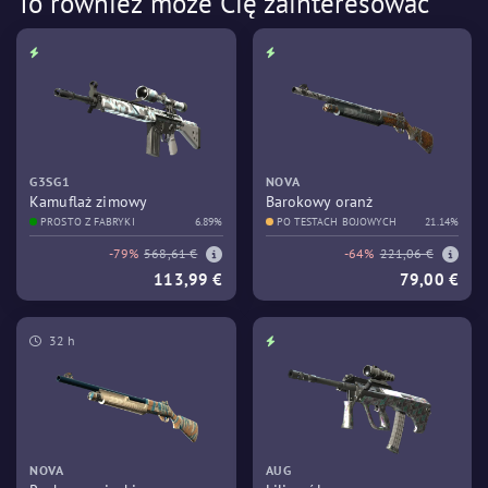
To również może Cię zainteresować
G3SG1
NOVA
Kamuflaż zimowy
Barokowy oranż
PROSTO Z FABRYKI
6.89%
PO TESTACH BOJOWYCH
21.14%
-79%
568,61 €
-64%
221,06 €
113,99 €
79,00 €
32 h
NOVA
AUG