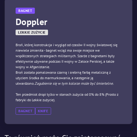
BAGNET
Doppler
LEKKIE ZUŻYCIE
Broń, której konstrukcja i wygląd od czasów II wojny światowej się
niewiele zmieniła - bagnet wciąż ma swoje miejsce we
współczesnych strategiach militarnych. Szarże z bagnetami były
efektywnie używane podczas II wojny w Zatoce Perskiej, a także
wojny w Afganistanie.
Broń została pomalowana czarną i srebrną farbą metaliczną z
użyciem środka do marmurkowania, a następnie ją
utwardzono.
Zagubienie się w tym kolorze może być śmiertelne.
Ten przedmiot dropi tylko w stanach zużycia od 0% do 8% (Prosto z
fabryki do Lekkie zużycie).
BAGNET
KNIFE