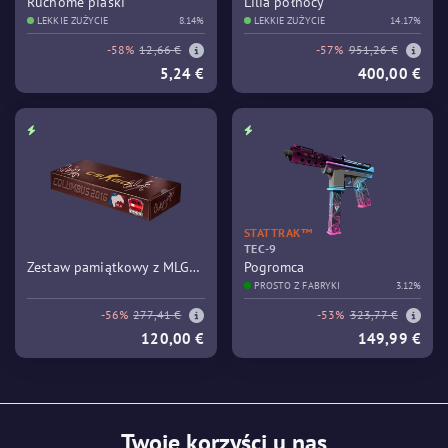
Ruchome piaski
Lilia północy
LEKKIE ZUŻYCIE
8.14%
LEKKIE ZUŻYCIE
14.17%
-58%
12,66 €
-57%
951,26 €
5,24 €
400,00 €
STATTRAK™
TEC-9
Zestaw pamiątkowy z MLG
Pogromca
Columbus 2016 - Train
PROSTO Z FABRYKI
3.12%
-56%
277,41 €
-53%
323,77 €
120,00 €
149,99 €
Twoje korzyści u nas