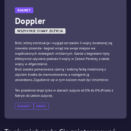
BAGNET
Doppler
WSZYSTKIE STANY ZUŻYCIA
Broń, której konstrukcja i wygląd od czasów II wojny światowej się
niewiele zmieniła - bagnet wciąż ma swoje miejsce we
współczesnych strategiach militarnych. Szarże z bagnetami były
efektywnie używane podczas II wojny w Zatoce Perskiej, a także
wojny w Afganistanie.
Broń została pomalowana czarną i srebrną farbą metaliczną z
użyciem środka do marmurkowania, a następnie ją
utwardzono.
Zagubienie się w tym kolorze może być śmiertelne.
Ten przedmiot dropi tylko w stanach zużycia od 0% do 8% (Prosto z
fabryki do Lekkie zużycie).
BAGNET
KNIFE