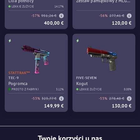
Lilia północy
Zestaw pamiątkowy z MLG
LEKKIE ZUŻYCIE
14.17%
Columbus 2016 - Train
-57%
951,26 €
-56%
277,41 €
400,00 €
120,00 €
STATTRAK™
TEC-9
FIVE-SEVEN
Pogromca
Kogut
PROSTO Z FABRYKI
3.12%
LEKKIE ZUŻYCIE
8.08%
-53%
323,77 €
-53%
278,48 €
149,99 €
130,00 €
Twoje korzyści u nas