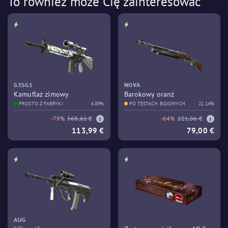
To również może Cię zainteresować
G3SG1
NOVA
Kamuflaż zimowy
Barokowy oranż
PROSTO Z FABRYKI
6.89%
PO TESTACH BOJOWYCH
21.14%
-79%
568,61 €
-64%
221,06 €
113,99 €
79,00 €
AUG