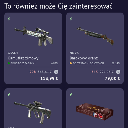
To również może Cię zainteresować
G3SG1
NOVA
Kamuflaż zimowy
Barokowy oranż
PROSTO Z FABRYKI
6.89%
PO TESTACH BOJOWYCH
21.14%
-79%
568,61 €
-64%
221,06 €
113,99 €
79,00 €