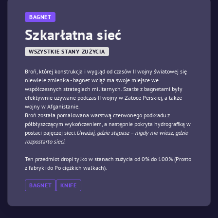
BAGNET
Szkarłatna sieć
WSZYSTKIE STANY ZUŻYCIA
Broń, której konstrukcja i wygląd od czasów II wojny światowej się
niewiele zmieniła - bagnet wciąż ma swoje miejsce we
współczesnych strategiach militarnych. Szarże z bagnetami były
efektywnie używane podczas II wojny w Zatoce Perskiej, a także
wojny w Afganistanie.
Broń została pomalowana warstwą czerwonego podkładu z
półbłyszczącym wykończeniem, a następnie pokryta hydrografiką w
postaci pajęczej sieci.
Uważaj, gdzie stąpasz – nigdy nie wiesz, gdzie
rozpostarto sieci.
Ten przedmiot dropi tylko w stanach zużycia od 0% do 100% (Prosto
z fabryki do Po ciężkich walkach).
BAGNET
KNIFE