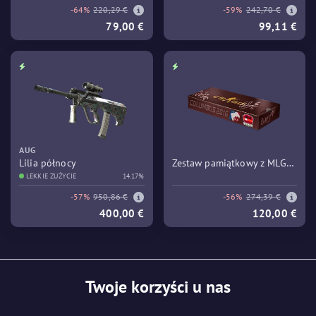
-64%
220,29 €
-59%
242,70 €
79,00 €
99,11 €
AUG
Lilia północy
Zestaw pamiątkowy z MLG
LEKKIE ZUŻYCIE
14.17%
Columbus 2016 - Train
-57%
950,86 €
-56%
274,39 €
400,00 €
120,00 €
Twoje korzyści u nas