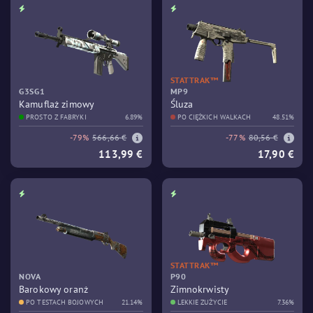
STATTRAK™
G3SG1
MP9
Kamuflaż zimowy
Śluza
PROSTO Z FABRYKI
6.89%
PO CIĘŻKICH WALKACH
48.51%
-79%
566,66 €
-77%
80,56 €
113,99 €
17,90 €
STATTRAK™
NOVA
P90
Barokowy oranż
Zimnokrwisty
PO TESTACH BOJOWYCH
21.14%
LEKKIE ZUŻYCIE
7.36%