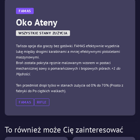
FAMAS
Oko Ateny
WSZYSTKIE STANY ZUŻYCIA
Tańsza opcja dla graczy bez gotówki. FAMAS efektywnie wypełnia
lukę między drogimi karabinami a mniej efektywnymi pistoletami
maszynowymi.
Broń została pokryta ręcznie malowanym wzorem w postaci
mechanicznej sowy o pomarańczowych i brązowych piórach.
+1 do
Mądrości.
Ten przedmiot dropi tylko w stanach zużycia od 0% do 70% (Prosto z
fabryki do Po ciężkich walkach).
FAMAS
RIFLE
To również może Cię zainteresować