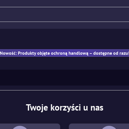
Karabin
Pistolet
PM
Nowość: Produkty objęte ochroną handlową – dostępne od razu
Twoje korzyści u nas