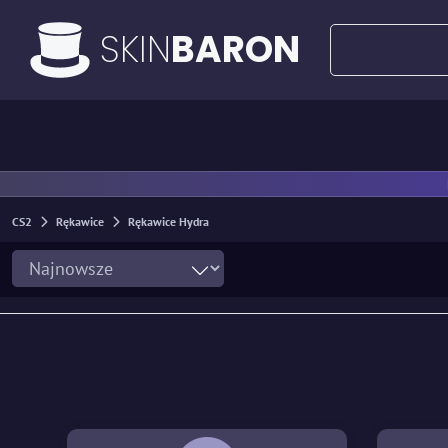
SKIN
BARON
Wszystkie oferty
Oferty za 50€
Nóż
CS2
Rękawice
Rękawice Hydra