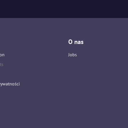
O nas
on
Jobs
ts
rywatności