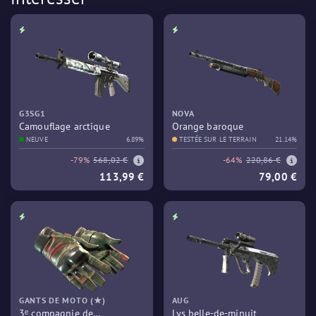
G3SG1
NOVA
Camouflage arctique
Orange baroque
NEUVE
6.89%
TESTÉE SUR LE TERRAIN
21.14%
-79%
568,02 €
-64%
220,86 €
113,99 €
79,00 €
GANTS DE MOTO (★)
AUG
3ᵉ compagnie de
Lys belle-de-minuit