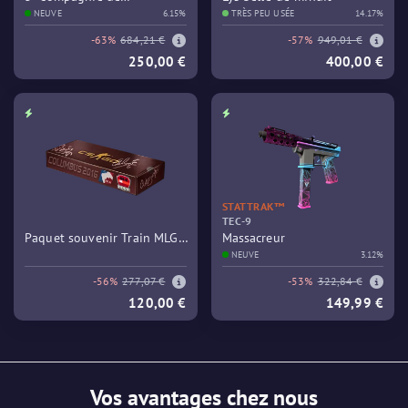
commandos
NEUVE
6.15%
TRÈS PEU USÉE
14.17%
-63%
684,21 €
-57%
949,01 €
250,00 €
400,00 €
STATTRAK™
TEC-9
Paquet souvenir Train MLG
Massacreur
Columbus 2016
NEUVE
3.12%
-56%
277,07 €
-53%
322,84 €
120,00 €
149,99 €
Vos avantages chez nous