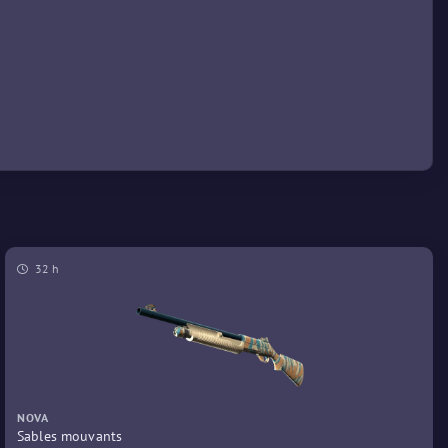
32 h
NOVA
Sables mouvants