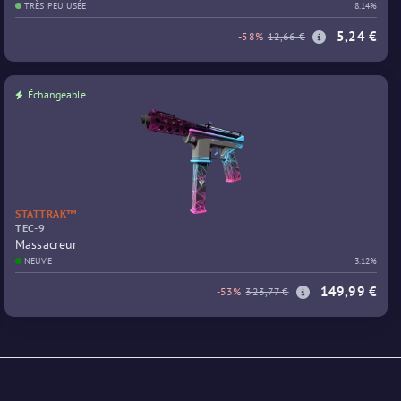
TRÈS PEU USÉE
8.14%
5,24 €
-58%
12,66 €
Échangeable
STATTRAK™
TEC-9
Massacreur
NEUVE
3.12%
149,99 €
-53%
323,77 €