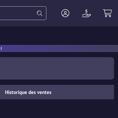
Gants
Lourde
Agent
Accesso
!
Historique des ventes