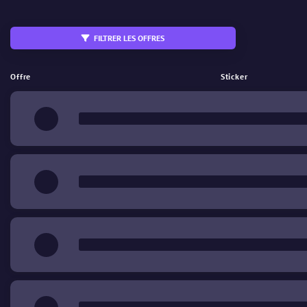
FILTRER LES OFFRES
Échangeable
StatTrak
Offre
Sticker
%
Wear (Usure)
€
Prix