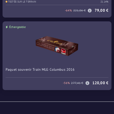
TESTÉE SUR LE TERRAIN
21.14%
79,00 €
-64%
221,06 €
Échangeable
Paquet souvenir Train MLG Columbus 2016
120,00 €
-56%
277,41 €