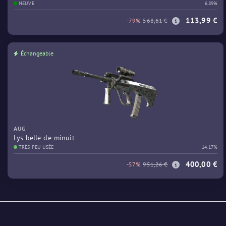
NEUVE
6.89%
113,99 €
-79%
568,61 €
Échangeable
AUG
Lys belle-de-minuit
TRÈS PEU USÉE
14.17%
400,00 €
-57%
951,26 €