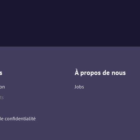
s
À propos de nous
on
Jobs
ts
de confidentialité