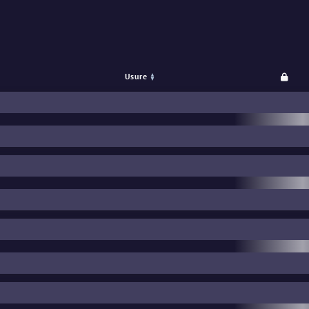
™
Souvenir
Usure