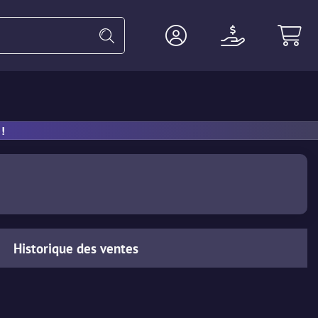
Gants
Lourde
Agent
Accesso
!
Historique des ventes