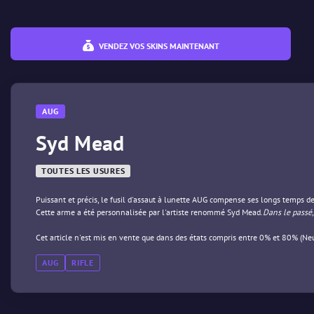
VENDEZ VOS SKINS MAINTENANT
AUG
Syd Mead
TOUTES LES USURES
Puissant et précis, le fusil d'assaut à lunette AUG compense ses longs temps de
Cette arme a été personnalisée par l'artiste renommé Syd Mead.
Dans le passé, 
Cet article n'est mis en vente que dans des états compris entre 0% et 80% (Ne
AUG
RIFLE