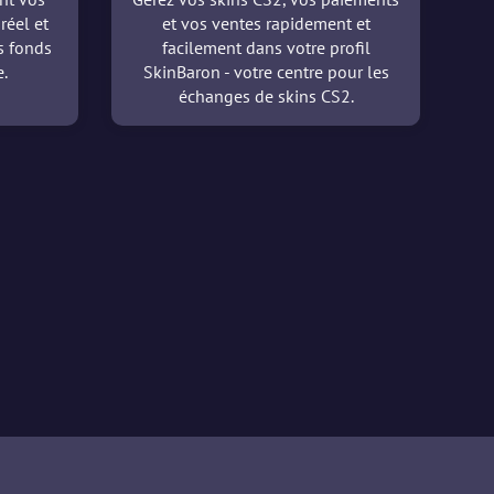
réel et
et vos ventes rapidement et
es fonds
facilement dans votre profil
.
SkinBaron - votre centre pour les
échanges de skins CS2.