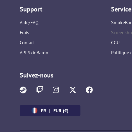
Support
Service
Aide/FAQ
SmokeBar
Frais
Screensho
Contact
CGU
API SkinBaron
Politique 
Suivez-nous
FR
|
EUR (€)