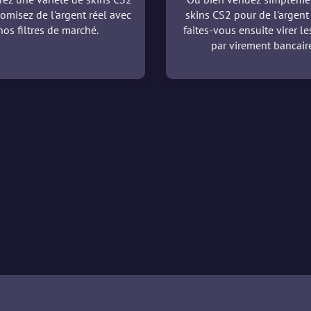
omisez de l'argent réel avec
skins CS2 pour de l'argent 
nos filtres de marché.
faites-vous ensuite virer l
par virement bancaire