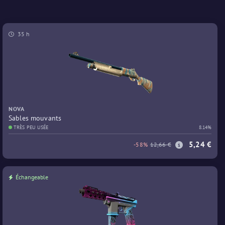
35 h
NOVA
Sables mouvants
TRÈS PEU USÉE
8.14%
5,24 €
-58%
12,66 €
Échangeable