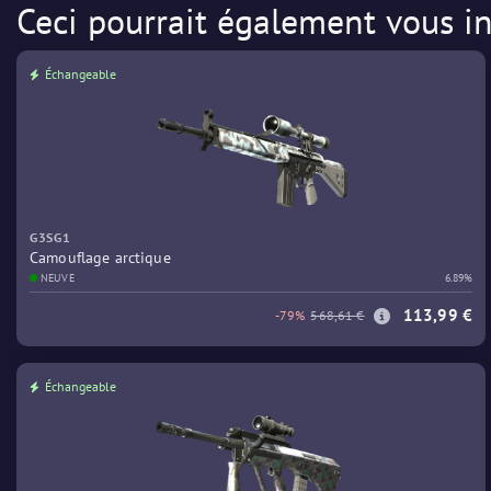
Ceci pourrait également vous in
Échangeable
G3SG1
Camouflage arctique
NEUVE
6.89%
113,99 €
-79%
568,61 €
Échangeable