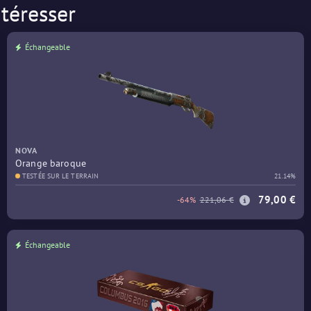
téresser
Échangeable
NOVA
Orange baroque
TESTÉE SUR LE TERRAIN
21.14%
79,00 €
-64%
221,06 €
Échangeable