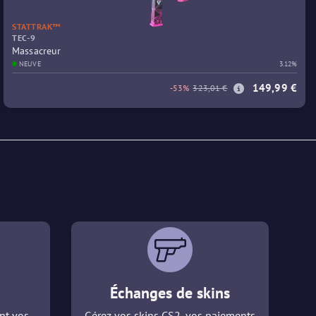
STATTRAK™
TEC-9
Massacreur
NEUVE
3.12%
149,99 €
-53%
323,01 €
Échanges de skins
nt vos
Gérez vos skins CS2, vos paiements