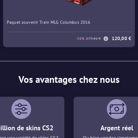
Paquet souvenir Train MLG Columbus 2016
120,00 €
-56%
277,41 €
Vos avantages chez nous
illion de skins CS2
Argent réel
ez une variété de skins CS2
Ou bien vendez simpleme