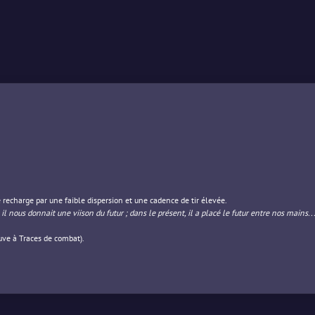
 recharge par une faible dispersion et une cadence de tir élevée.
il nous donnait une viison du futur ; dans le présent, il a placé le futur entre nos mains..
uve à Traces de combat).