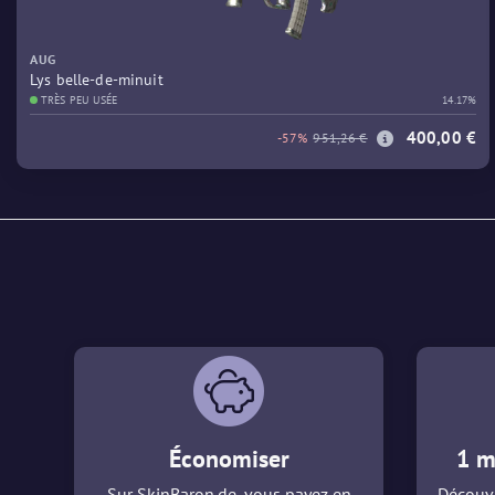
AUG
Lys belle-de-minuit
TRÈS PEU USÉE
14.17%
400,00 €
-57%
951,26 €
Économiser
1 m
Sur SkinBaron.de, vous payez en
Découvr