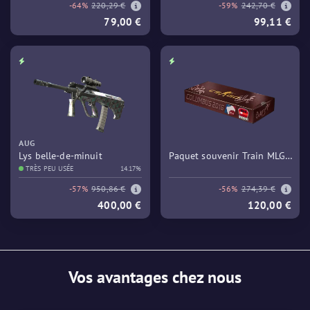
-64%
220,29 €
-59%
242,70 €
79,00 €
99,11 €
AUG
Lys belle-de-minuit
Paquet souvenir Train MLG
TRÈS PEU USÉE
14.17%
Columbus 2016
-57%
950,86 €
-56%
274,39 €
400,00 €
120,00 €
Vos avantages chez nous