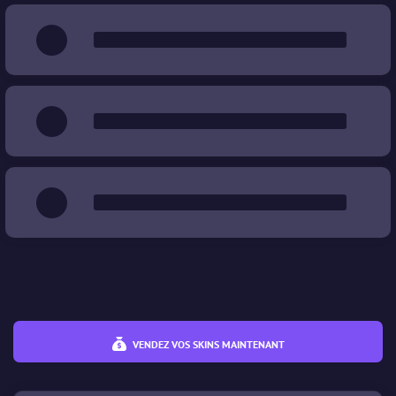
Souvenir
Wear (Usure)
%
%
Prix
€
€
VENDEZ VOS SKINS MAINTENANT