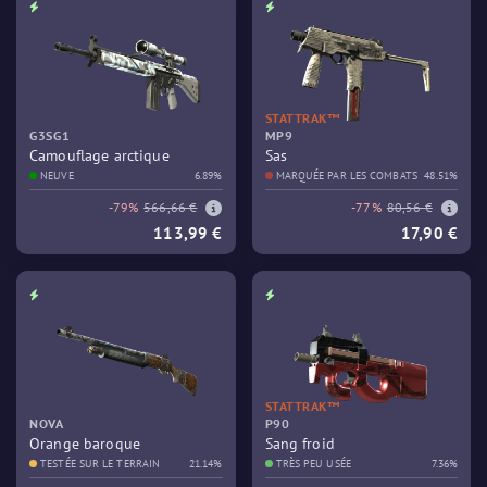
STATTRAK™
G3SG1
MP9
Camouflage arctique
Sas
NEUVE
6.89%
MARQUÉE PAR LES COMBATS
48.51%
-79%
566,66 €
-77%
80,56 €
113,99 €
17,90 €
STATTRAK™
NOVA
P90
Orange baroque
Sang froid
TESTÉE SUR LE TERRAIN
21.14%
TRÈS PEU USÉE
7.36%