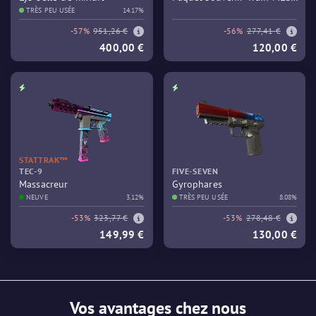
TRÈS PEU USÉE
14.17%
Columbus 2016
-57%
951,26 €
-56%
277,41 €
400,00 €
120,00 €
STATTRAK™
TEC-9
FIVE-SEVEN
Massacreur
Gyrophares
NEUVE
3.12%
TRÈS PEU USÉE
8.08%
-53%
323,77 €
-53%
278,48 €
149,99 €
130,00 €
Vos avantages chez nous