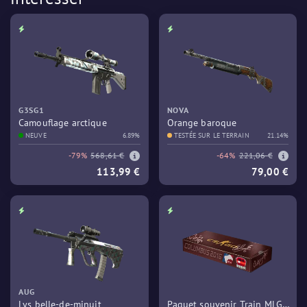
G3SG1
NOVA
Camouflage arctique
Orange baroque
NEUVE
6.89%
TESTÉE SUR LE TERRAIN
21.14%
-79%
568,61 €
-64%
221,06 €
113,99 €
79,00 €
AUG
Lys belle-de-minuit
Paquet souvenir Train MLG