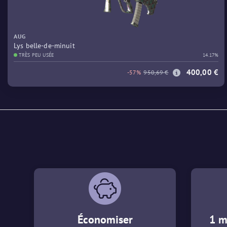
AUG
Lys belle-de-minuit
TRÈS PEU USÉE
14.17%
400,00 €
-57%
950,69 €
Économiser
1 m