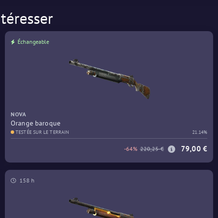
téresser
Échangeable
NOVA
Orange baroque
TESTÉE SUR LE TERRAIN
21.14%
79,00 €
-64%
220,25 €
158 h