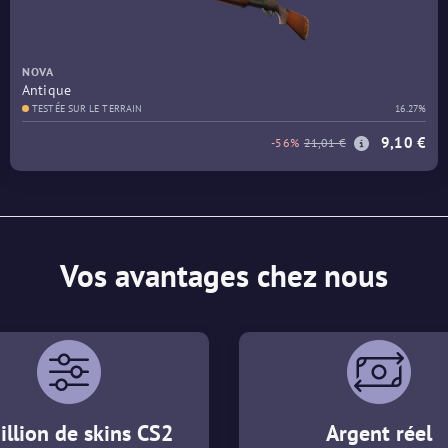
NOVA
Antique
TESTÉE SUR LE TERRAIN
16.27%
9,10 €
-56%
21,01 €
Vos avantages chez nous
illion de skins CS2
Argent réel