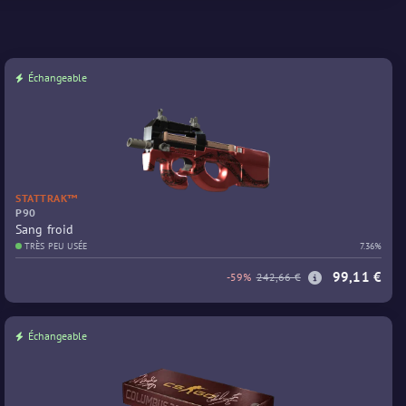
Échangeable
STATTRAK™
P90
Sang froid
TRÈS PEU USÉE
7.36%
99,11 €
-59%
242,66 €
Échangeable