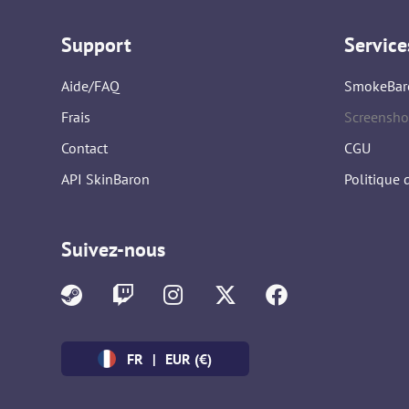
Support
Service
Aide/FAQ
SmokeBar
Frais
Screensho
Contact
CGU
API SkinBaron
Politique 
Suivez-nous
FR
|
EUR (€)