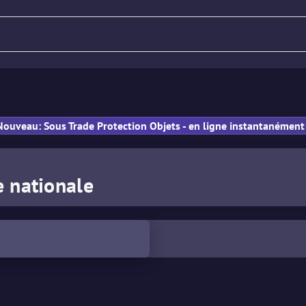
Fusil
Pistolet
PM
Nouveau: Sous Trade Protection Objets - en ligne instantanément 
e nationale