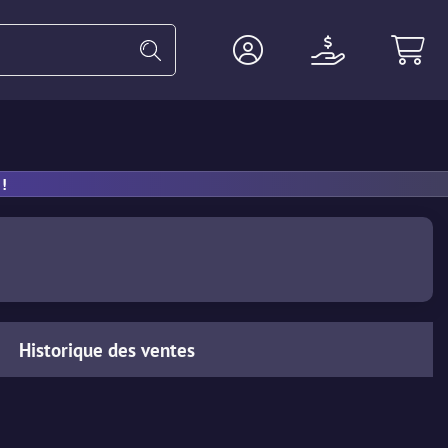
Gants
Lourde
Agent
Accesso
!
Historique des ventes