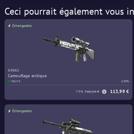
Ceci pourrait également vous in
Échangeable
G3SG1
Camouflage arctique
NEUVE
6.89%
113,99 €
-79%
566,56 €
Échangeable