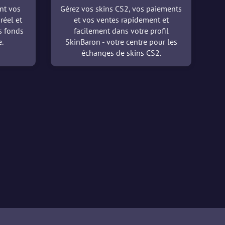
nt vos
Gérez vos skins CS2, vos paiements
réel et
et vos ventes rapidement et
es fonds
facilement dans votre profil
.
SkinBaron - votre centre pour les
échanges de skins CS2.