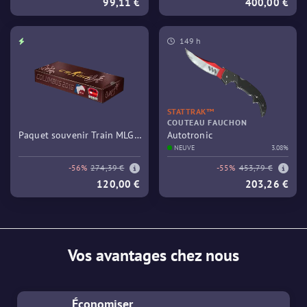
99,11 €
400,00 €
149 h
STATTRAK™
COUTEAU FAUCHON
Paquet souvenir Train MLG
Autotronic
Columbus 2016
NEUVE
3.08%
-56%
274,39 €
-55%
453,79 €
120,00 €
203,26 €
Vos avantages chez nous
Économiser