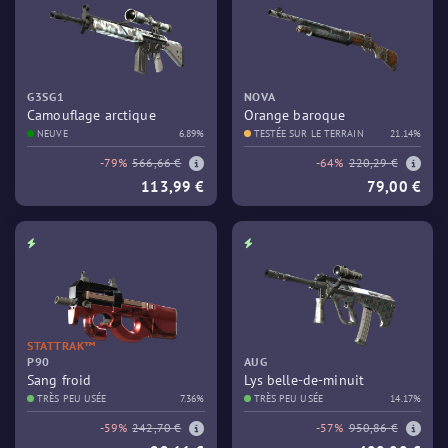
G3SG1
NOVA
Camouflage arctique
Orange baroque
NEUVE
6.89%
TESTÉE SUR LE TERRAIN
21.14%
-79%
566,66 €
-64%
220,29 €
113,99 €
79,00 €
STATTRAK™
P90
AUG
Sang froid
Lys belle-de-minuit
TRÈS PEU USÉE
7.36%
TRÈS PEU USÉE
14.17%
-59%
242,70 €
-57%
950,86 €