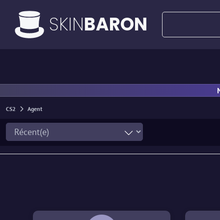
SKIN
BARON
Toutes les offres
Offres à 50€
Couteau
CS2
Agent