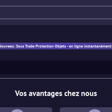
Fusil
Pistolet
PM
Nouveau: Sous Trade Protection Objets - en ligne instantanément 
Vos avantages chez nous