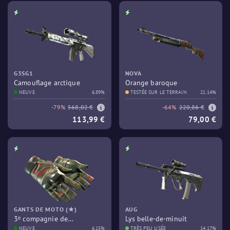
G3SG1
NOVA
Camouflage arctique
Orange baroque
NEUVE
6.89%
TESTÉE SUR LE TERRAIN
21.14%
-79%
568,02 €
-64%
220,86 €
113,99 €
79,00 €
GANTS DE MOTO (★)
AUG
3ᵉ compagnie de
Lys belle-de-minuit
commandos
NEUVE
6.15%
TRÈS PEU USÉE
14.17%