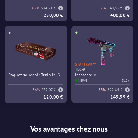
-63%
684,21 €
-57%
948,53 €
250,00 €
400,00 €
STATTRAK™
TEC-9
Paquet souvenir Train MLG
Massacreur
Columbus 2016
NEUVE
3.12%
-56%
277,07 €
-53%
322,84 €
120,00 €
149,99 €
Vos avantages chez nous