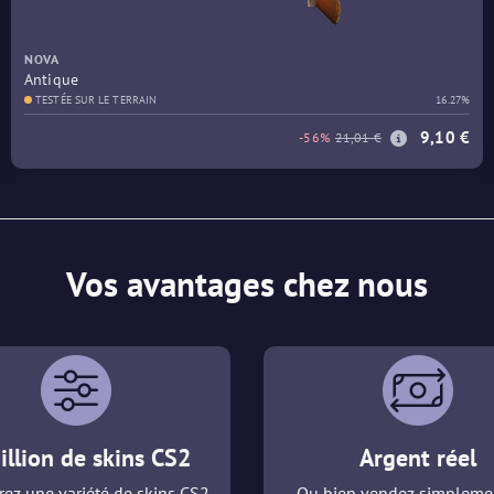
NOVA
Antique
TESTÉE SUR LE TERRAIN
16.27%
9,10 €
-56%
21,01 €
Vos avantages chez nous
illion de skins CS2
Argent réel
ez une variété de skins CS2
Ou bien vendez simpleme