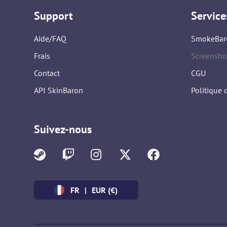
Support
Service
Aide/FAQ
SmokeBar
Frais
Screensho
Contact
CGU
API SkinBaron
Politique 
Suivez-nous
FR
|
EUR (€)