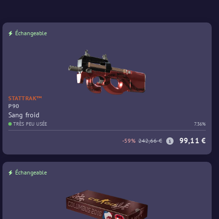
Échangeable
STATTRAK™
P90
Sang froid
TRÈS PEU USÉE
7.36%
99,11 €
-59%
242,66 €
Échangeable