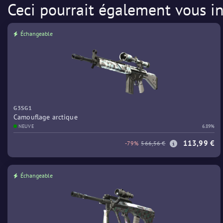
Ceci pourrait également vous in
Échangeable
G3SG1
Camouflage arctique
NEUVE
6.89%
113,99 €
-79%
566,56 €
Échangeable