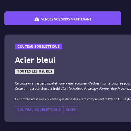
VENDEZ VOS SKINS MAINTENANT
COUTEAU SQUELETTIQUE
Acier bleui
TOUTES LES USURES
Ce couteau à l'aspect squelettique a été recouvert d'adhésif sur la poignée pour 
Cette arme a été bleuie à froid.
C'est le Malbec du design d'arme - Booth, Marc
Cet article n'est mis en vente que dans des états compris entre 0% et 100% (N
COUTEAU SQUELETTIQUE
KNIFE