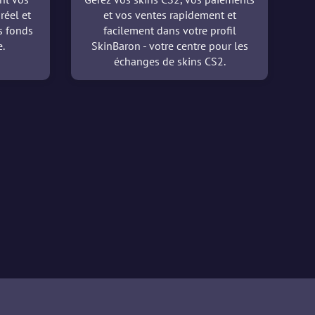
réel et
et vos ventes rapidement et
es fonds
facilement dans votre profil
.
SkinBaron - votre centre pour les
échanges de skins CS2.