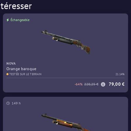
téresser
Échangeable
NOVA
Orange baroque
TESTÉE SUR LE TERRAIN
21.14%
79,00 €
-64%
220,25 €
149 h