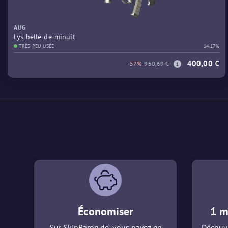
AUG
Lys belle-de-minuit
TRÈS PEU USÉE
14.17%
400,00 €
-57%
950,69 €
Économiser
1 m
Sur SkinBaron.de, vous payez en
Découvr