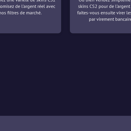
omisez de l'argent réel avec
skins CS2 pour de l'argent 
nos filtres de marché.
faites-vous ensuite virer l
par virement bancaire