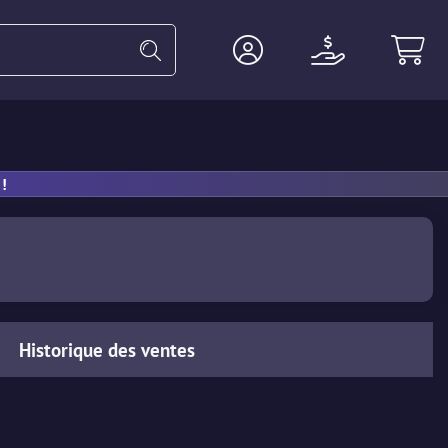
Gants
Lourde
Agent
Accesso
!
Historique des ventes