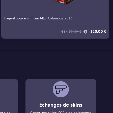
Paquet souvenir Train MLG Columbus 2016
120,00 €
-56%
274,34 €
Échanges de skins
nt vos
Gérez vos skins CS2, vos paiements