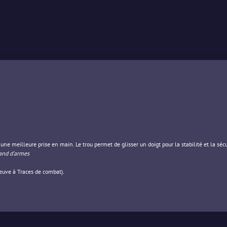
une meilleure prise en main. Le trou permet de glisser un doigt pour la stabilité et la sécu
hand d'armes
euve à Traces de combat).