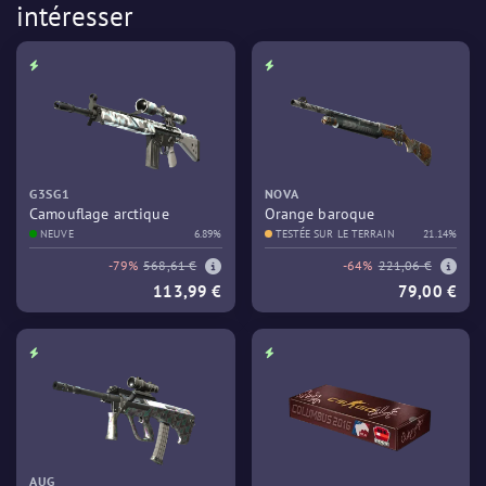
intéresser
G3SG1
NOVA
Camouflage arctique
Orange baroque
NEUVE
6.89%
TESTÉE SUR LE TERRAIN
21.14%
-79%
568,61 €
-64%
221,06 €
113,99 €
79,00 €
AUG