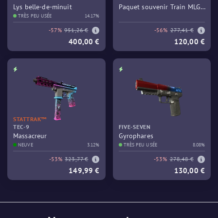
Lys belle-de-minuit
Paquet souvenir Train MLG
TRÈS PEU USÉE
14.17%
Columbus 2016
-57%
951,26 €
-56%
277,41 €
400,00 €
120,00 €
STATTRAK™
TEC-9
FIVE-SEVEN
Massacreur
Gyrophares
NEUVE
3.12%
TRÈS PEU USÉE
8.08%
-53%
323,77 €
-53%
278,48 €
149,99 €
130,00 €