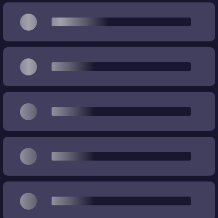
Souvenir
Wear (Usure)
%
%
Prix
€
€