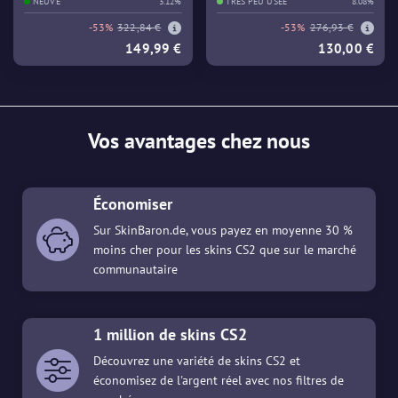
NEUVE
3.12%
TRÈS PEU USÉE
8.08%
-53%
322,84 €
-53%
276,93 €
149,99 €
130,00 €
Vos avantages chez nous
Économiser
Sur SkinBaron.de, vous payez en moyenne 30 %
moins cher pour les skins CS2 que sur le marché
communautaire
1 million de skins CS2
Découvrez une variété de skins CS2 et
économisez de l'argent réel avec nos filtres de