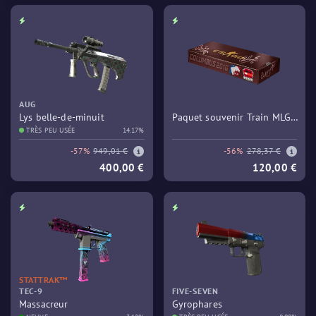
AUG
Lys belle-de-minuit
Paquet souvenir Train MLG
TRÈS PEU USÉE
14.17%
Columbus 2016
-57%
949,01 €
-56%
278,37 €
400,00 €
120,00 €
STATTRAK™
TEC-9
FIVE-SEVEN
Massacreur
Gyrophares