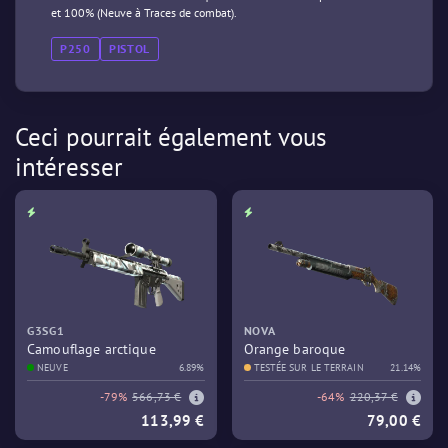
et 100% (Neuve à Traces de combat).
P250
PISTOL
Ceci pourrait également vous
intéresser
G3SG1
NOVA
Camouflage arctique
Orange baroque
NEUVE
6.89%
TESTÉE SUR LE TERRAIN
21.14%
-79%
566,73 €
-64%
220,37 €
113,99 €
79,00 €