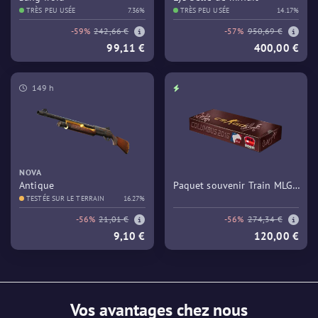
TRÈS PEU USÉE
7.36%
TRÈS PEU USÉE
14.17%
-59%
242,66 €
-57%
950,69 €
99,11 €
400,00 €
149 h
NOVA
Antique
Paquet souvenir Train MLG
TESTÉE SUR LE TERRAIN
16.27%
Columbus 2016
-56%
21,01 €
-56%
274,34 €
9,10 €
120,00 €
Vos avantages chez nous