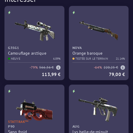
G3SG1
NOVA
Camouflage arctique
Orange baroque
NEUVE
6.89%
TESTÉE SUR LE TERRAIN
21.14%
-79%
566,56 €
-64%
220,25 €
113,99 €
79,00 €
STATTRAK™
P90
AUG
Sang froid
Lys belle-de-minuit