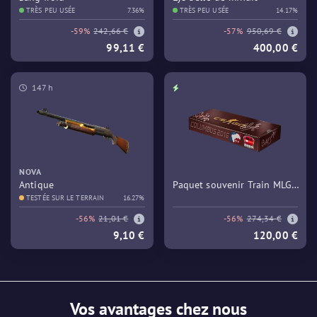
TRÈS PEU USÉE
7.36%
TRÈS PEU USÉE
14.17%
-59%
242,66 €
-57%
950,69 €
99,11 €
400,00 €
147 h
NOVA
Antique
Paquet souvenir Train MLG
TESTÉE SUR LE TERRAIN
16.27%
Columbus 2016
-56%
21,01 €
-56%
274,34 €
9,10 €
120,00 €
Vos avantages chez nous