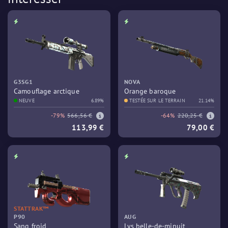
G3SG1
NOVA
Camouflage arctique
Orange baroque
NEUVE
6.89%
TESTÉE SUR LE TERRAIN
21.14%
-79%
566,56 €
-64%
220,25 €
113,99 €
79,00 €
STATTRAK™
P90
AUG
Sang froid
Lys belle-de-minuit