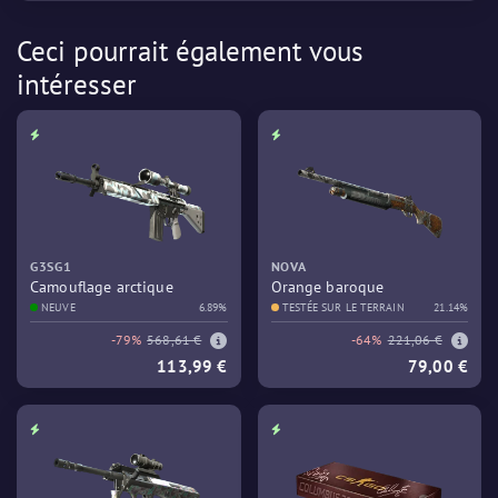
Ceci pourrait également vous
intéresser
G3SG1
NOVA
Camouflage arctique
Orange baroque
NEUVE
6.89%
TESTÉE SUR LE TERRAIN
21.14%
-79%
568,61 €
-64%
221,06 €
113,99 €
79,00 €