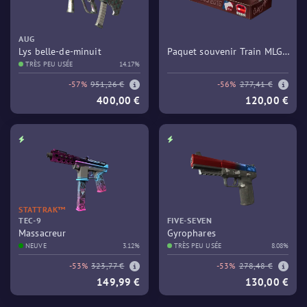
AUG
Lys belle-de-minuit
Paquet souvenir Train MLG
TRÈS PEU USÉE
14.17%
Columbus 2016
-57%
951,26 €
-56%
277,41 €
400,00 €
120,00 €
STATTRAK™
TEC-9
FIVE-SEVEN
Massacreur
Gyrophares
NEUVE
3.12%
TRÈS PEU USÉE
8.08%
-53%
323,77 €
-53%
278,48 €
149,99 €
130,00 €