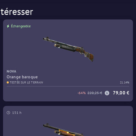
téresser
Échangeable
NOVA
Orange baroque
TESTÉE SUR LE TERRAIN
21.14%
79,00 €
-64%
220,25 €
151 h