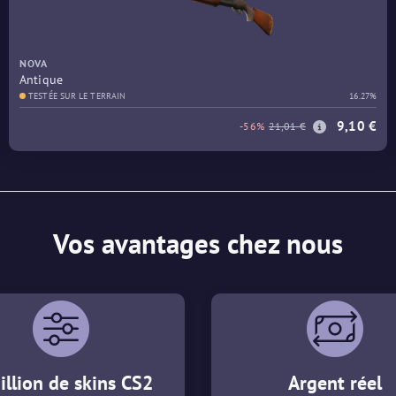
NOVA
Antique
TESTÉE SUR LE TERRAIN
16.27%
9,10 €
-56%
21,01 €
Vos avantages chez nous
illion de skins CS2
Argent réel