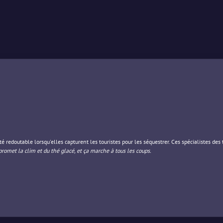
té redoutable lorsqu'elles capturent les touristes pour les séquestrer. Ces spécialistes de
promet la clim et du thé glacé, et ça marche à tous les coups.