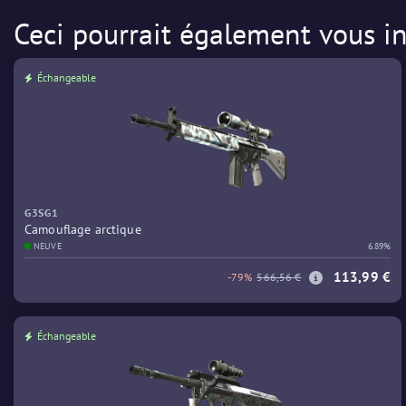
Ceci pourrait également vous in
Échangeable
G3SG1
Camouflage arctique
NEUVE
6.89%
113,99 €
-79%
566,56 €
Échangeable