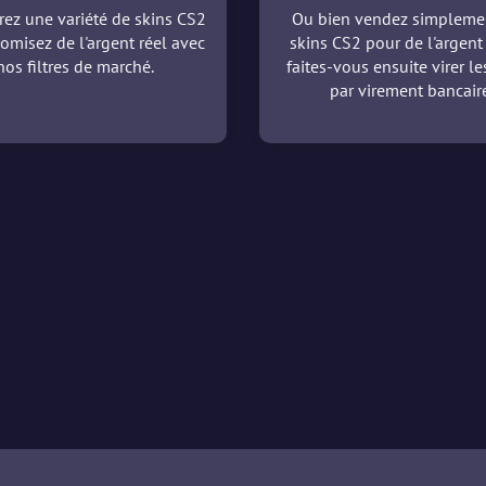
ez une variété de skins CS2
Ou bien vendez simpleme
omisez de l'argent réel avec
skins CS2 pour de l'argent 
nos filtres de marché.
faites-vous ensuite virer l
par virement bancaire