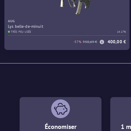
AUG
Lys belle-de-minuit
TRÈS PEU USÉE
14.17%
400,00 €
-57%
950,69 €
Économiser
1 m