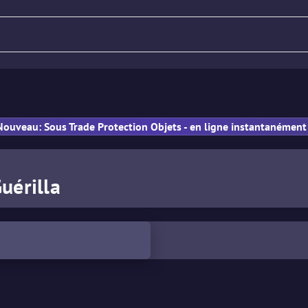
Fusil
Pistolet
PM
Nouveau: Sous Trade Protection Objets - en ligne instantanément 
uérilla