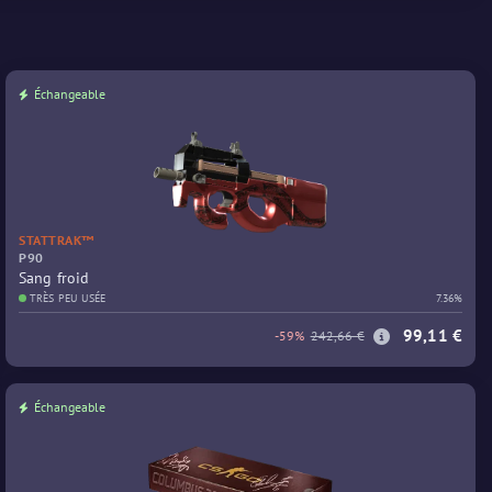
Échangeable
STATTRAK™
P90
Sang froid
TRÈS PEU USÉE
7.36%
99,11 €
-59%
242,66 €
Échangeable