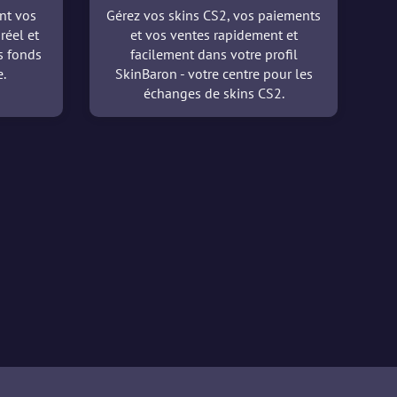
nt vos
Gérez vos skins CS2, vos paiements
réel et
et vos ventes rapidement et
es fonds
facilement dans votre profil
.
SkinBaron - votre centre pour les
échanges de skins CS2.