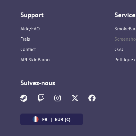
Support
Service
Aide/FAQ
SmokeBar
Frais
Screensho
Contact
CGU
API SkinBaron
Politique 
Suivez-nous
FR
|
EUR (€)