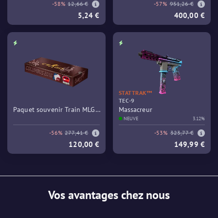
-58%
12,66 €
-57%
951,26 €
5,24 €
400,00 €
STATTRAK™
TEC-9
Paquet souvenir Train MLG
Massacreur
Columbus 2016
NEUVE
3.12%
-56%
277,41 €
-53%
323,77 €
120,00 €
149,99 €
Vos avantages chez nous