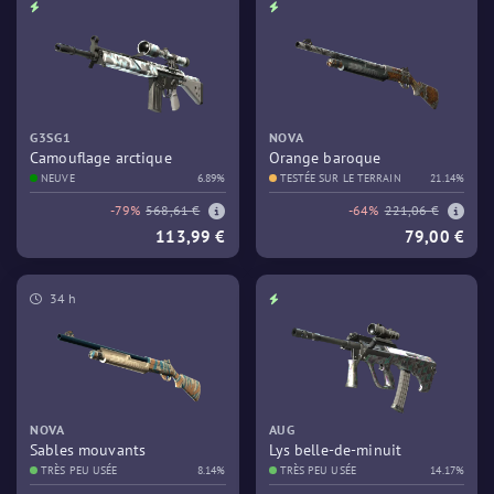
G3SG1
NOVA
Camouflage arctique
Orange baroque
NEUVE
6.89%
TESTÉE SUR LE TERRAIN
21.14%
-79%
568,61 €
-64%
221,06 €
113,99 €
79,00 €
34 h
NOVA
AUG
Sables mouvants
Lys belle-de-minuit
TRÈS PEU USÉE
8.14%
TRÈS PEU USÉE
14.17%