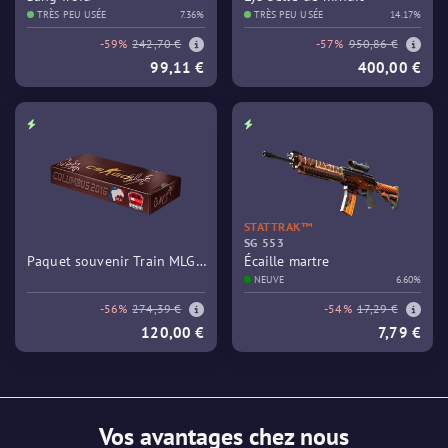
TRÈS PEU USÉE
7.36%
TRÈS PEU USÉE
14.17%
-59%
242,70 €
-57%
950,86 €
99,11 €
400,00 €
STATTRAK™
SG 553
Paquet souvenir Train MLG
Écaille martre
Columbus 2016
NEUVE
6.60%
-56%
274,39 €
-54%
17,29 €
120,00 €
7,79 €
Vos avantages chez nous