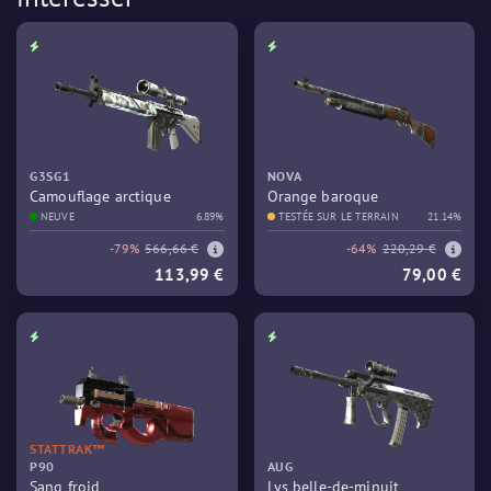
G3SG1
NOVA
Camouflage arctique
Orange baroque
NEUVE
6.89%
TESTÉE SUR LE TERRAIN
21.14%
-79%
566,66 €
-64%
220,29 €
113,99 €
79,00 €
STATTRAK™
P90
AUG
Sang froid
Lys belle-de-minuit