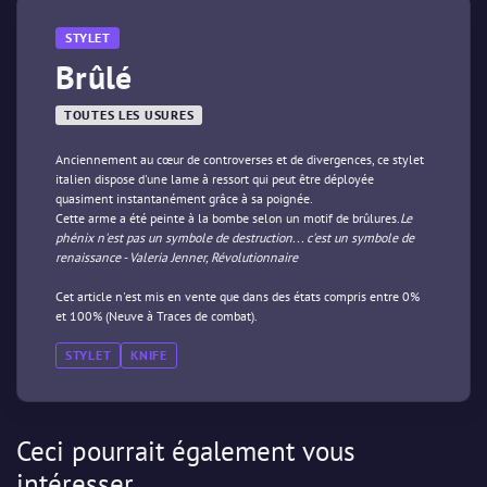
STYLET
Brûlé
TOUTES LES USURES
Anciennement au cœur de controverses et de divergences, ce stylet
italien dispose d'une lame à ressort qui peut être déployée
quasiment instantanément grâce à sa poignée.
Cette arme a été peinte à la bombe selon un motif de brûlures.
Le
phénix n'est pas un symbole de destruction... c'est un symbole de
renaissance - Valeria Jenner, Révolutionnaire
Cet article n'est mis en vente que dans des états compris entre 0%
et 100% (Neuve à Traces de combat).
STYLET
KNIFE
Ceci pourrait également vous
intéresser