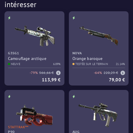
intéresser
G3SG1
NOVA
Camouflage arctique
Orange baroque
NEUVE
6.89%
TESTÉE SUR LE TERRAIN
21.14%
-79%
566,66 €
-64%
220,29 €
113,99 €
79,00 €
STATTRAK™
P90
AUG