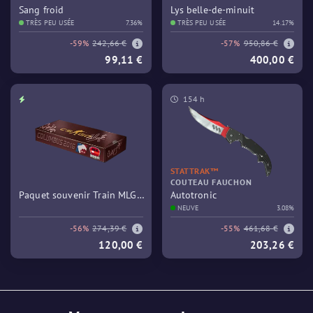
Sang froid
Lys belle-de-minuit
TRÈS PEU USÉE
7.36%
TRÈS PEU USÉE
14.17%
-59%
242,66 €
-57%
950,86 €
99,11 €
400,00 €
154 h
STATTRAK™
COUTEAU FAUCHON
Paquet souvenir Train MLG
Autotronic
Columbus 2016
NEUVE
3.08%
-56%
274,39 €
-55%
461,68 €
120,00 €
203,26 €