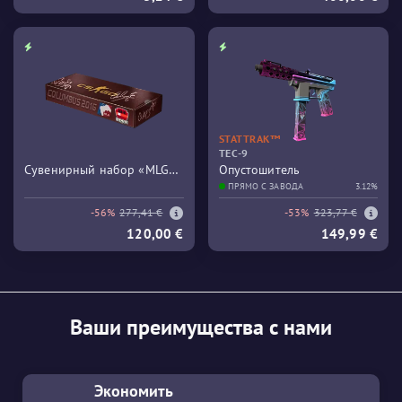
STATTRAK™
TEC-9
Сувенирный набор «MLG
Опустошитель
Columbus 2016 Train»
ПРЯМО С ЗАВОДА
3.12%
-56%
277,41 €
-53%
323,77 €
120,00 €
149,99 €
Ваши преимущества с нами
Экономить