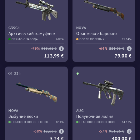
G3SG1
NOVA
Арктический камуфляж
Оранжевое барокко
ПРЯМО С ЗАВОДА
6.89%
ПОСЛЕ ПОЛЕВЫХ
21.14%
ИСПЫТАНИЙ
-79%
568,61 €
-64%
221,06 €
113,99 €
79,00 €
33 h
NOVA
AUG
Зыбучие пески
Полуночная лилия
НЕМНОГО ПОНОШЕННОЕ
8.14%
НЕМНОГО ПОНОШЕННОЕ
14.17%
-58%
12,66 €
-57%
951,26 €
5,24 €
400,00 €