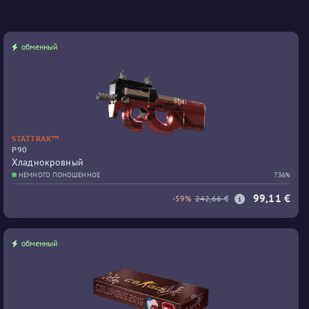
обменный
STATTRAK™
P90
Хладнокровный
НЕМНОГО ПОНОШЕННОЕ
7.36%
99,11 €
-59%
242,66 €
обменный