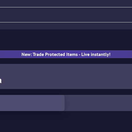
Нож
Винтовка
Пистолет
New: Trade Protected Items - Live instantly!
а