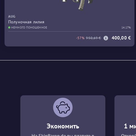
AUG
Полуночная лилия
НЕМНОГО ПОНОШЕННОЕ
14.17%
400,00 €
-57%
950,69 €
Экономить
1 м
На SkinBaron.de вы платите в
Открой