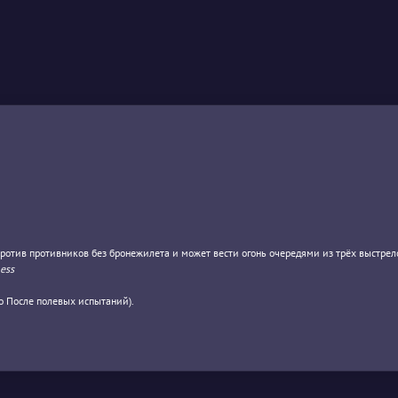
против противников без бронежилета и может вести огонь очередями из трёх выстрел
ness
до После полевых испытаний).