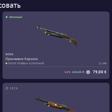
совать
обменный
NOVA
Оранжевое барокко
ПОСЛЕ ПОЛЕВЫХ ИСПЫТАНИЙ
21.14%
79,00 €
-64%
220,25 €
152 h