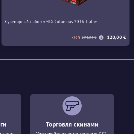
Сувенирный набор «MLG Columbus 2016 Train»
120,00 €
-56%
274,34 €
ги
Торговля скинами
и скины
Управляйте вашими скинами CS2,