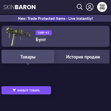
SKIN
BARON
New: Trade Protected Items - Live instantly!
UMP-45
Бунт
Товары
История продаж
All
MW
WW
FN
FT
BS
ФИЛЬТР ТОВАРА
обменный
StatTrak™
Сувенирный