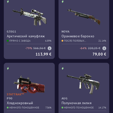
G3SG1
NOVA
Арктический камуфляж
Оранжевое барокко
ПРЯМО С ЗАВОДА
6.89%
ПОСЛЕ ПОЛЕВЫХ
21.14%
ИСПЫТАНИЙ
-79%
566,56 €
-64%
220,25 €
113,99 €
79,00 €
STATTRAK™
P90
AUG
Хладнокровный
Полуночная лилия
НЕМНОГО ПОНОШЕННОЕ
7.36%
НЕМНОГО ПОНОШЕННОЕ
14.17%