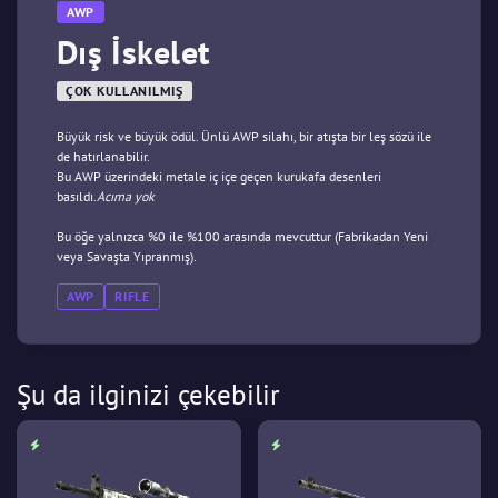
AWP
Dış İskelet
ÇOK KULLANILMIŞ
Büyük risk ve büyük ödül. Ünlü AWP silahı, bir atışta bir leş sözü ile
de hatırlanabilir.
Bu AWP üzerindeki metale iç içe geçen kurukafa desenleri
basıldı.
Acıma yok
Bu öğe yalnızca %0 ile %100 arasında mevcuttur (Fabrikadan Yeni
veya Savaşta Yıpranmış).
AWP
RIFLE
Şu da ilginizi çekebilir