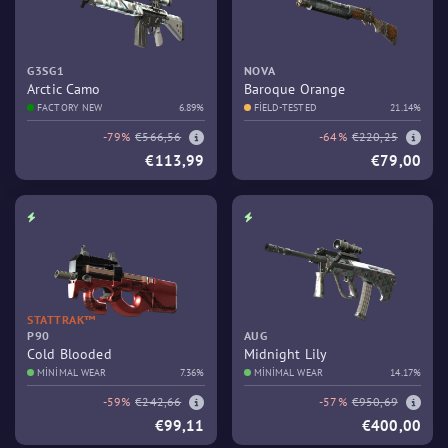
G3SG1
NOVA
Arctic Camo
Baroque Orange
FACTORY NEW
6.89%
FIELD-TESTED
21.14%
-79%
€566,56
-64%
€220,25
€113,99
€79,00
STATTRAK™
P90
AUG
Cold Blooded
Midnight Lily
MINIMAL WEAR
7.36%
MINIMAL WEAR
14.17%
-59%
€242,66
-57%
€950,69
€99,11
€400,00