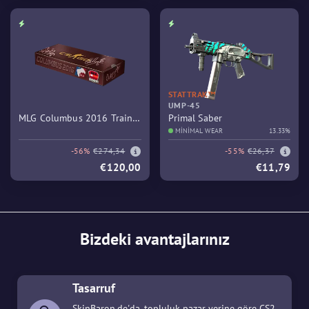
STATTRAK™
UMP-45
MLG Columbus 2016 Train
Primal Saber
Souvenir Package
MINIMAL WEAR
13.33%
-56%
€274,34
-55%
€26,37
€120,00
€11,79
Bizdeki avantajlarınız
Tasarruf
SkinBaron.de'da, topluluk pazar yerine göre CS2