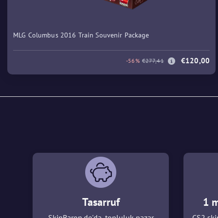
MLG Columbus 2016 Train Souvenir Package
€120,00
-56%
€277,41
Tasarruf
1 m
SkinBaron.de'da, topluluk pazar
CS2 skin