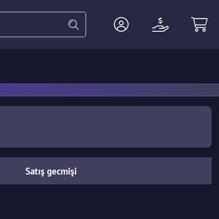
ldiven
Ağır
Ajan
Aksesuar
Satış gecmişi