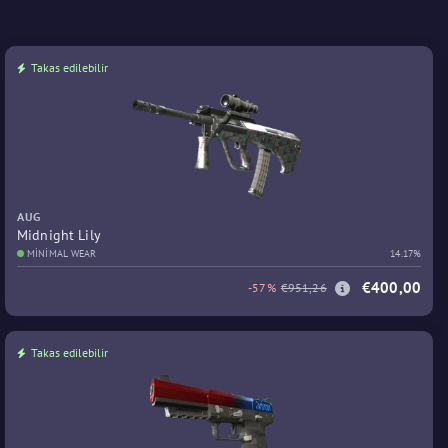
Takas edilebilir
AUG
Midnight Lily
MINIMAL WEAR
14.17%
€400,00
-57%
€951,26
Takas edilebilir