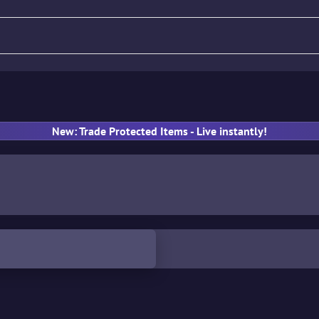
Tüfek
Tabanca
SMG
E
New: Trade Protected Items - Live instantly!