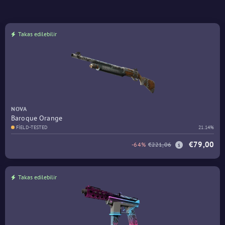
Takas edilebilir
NOVA
Baroque Orange
FIELD-TESTED
21.14%
€79,00
-64%
€221,06
Takas edilebilir