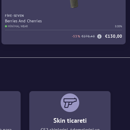
FIVE-SEVEN
Berries And Cherries
MINIMAL WEAR
8.08%
€130,00
-53%
€278,48
Skin ticareti
k para
CS2 skinlerini, ödemelerini ve