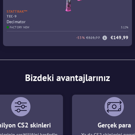
STATTRAK™
TEC-9
Decimator
FACTORY NEW
3.12%
€149,99
-53%
€323,77
Bizdeki avantajlarınız
ilyon CS2 skinleri
Gerçek para
lerinin çeşitliliğini keşfedin
Ya da CS2 skinlerini gerçe