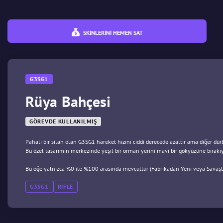
SKINLERINI HEMEN SAT
G3SG1
Rüya Bahçesi
GÖREVDE KULLANILMIŞ
Pahalı bir silah olan G3SG1 hareket hızını ciddi derecede azaltır ama diğer dür
Bu özel tasarımın merkezinde yeşil bir orman yerini mavi bir gökyüzüne bırakıy
Bu öğe yalnızca %0 ile %100 arasında mevcuttur (Fabrikadan Yeni veya Savaşt
G3SG1
RIFLE