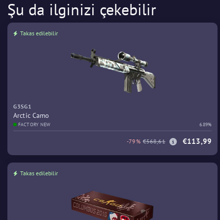
Şu da ilginizi çekebilir
Takas edilebilir
G3SG1
Arctic Camo
FACTORY NEW
6.89%
€113,99
-79%
€568,61
Takas edilebilir