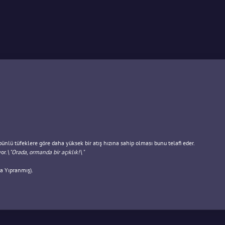
bünlü tüfeklere göre daha yüksek bir atış hızına sahip olması bunu telafi eder.
or.
\"Orada, ormanda bir açıklık!\"
a Yıpranmış).