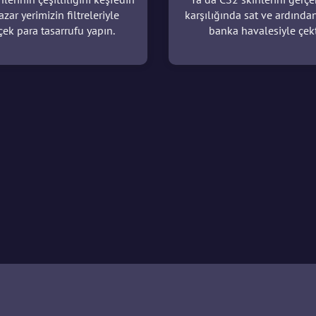
azar yerimizin filtreleriyle
karşılığında sat ve ardında
çek para tasarrufu yapın.
banka havalesiyle çekt