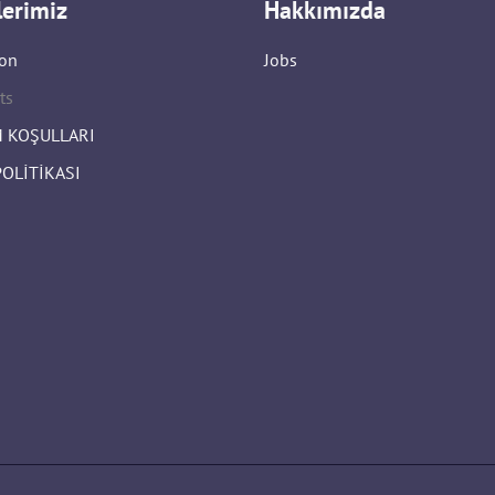
lerimiz
Hakkımızda
on
Jobs
ts
 KOŞULLARI
POLİTİKASI