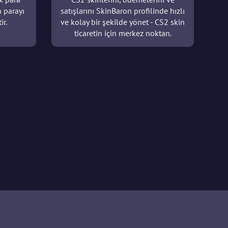
n parayı
satışlarını SkinBaron profilinde hızlı
ir.
ve kolay bir şekilde yönet - CS2 skin
ticaretin için merkez noktan.