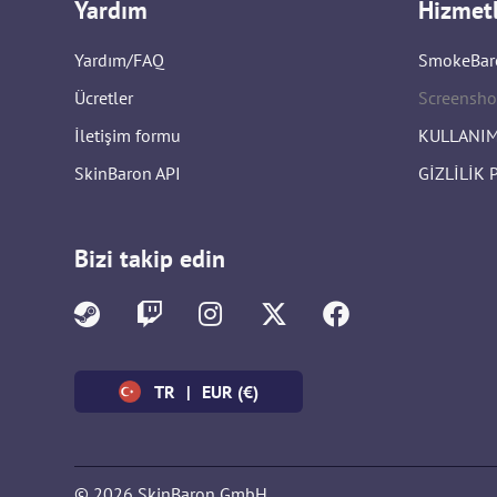
Yardım
Hizmet
Yardım/FAQ
SmokeBar
Ücretler
Screensho
İletişim formu
KULLANIM
SkinBaron API
GİZLİLİK 
Bizi takip edin
TR
|
EUR (€)
© 2026 SkinBaron GmbH