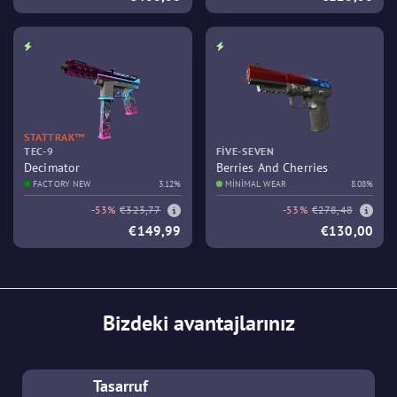
STATTRAK™
TEC-9
FIVE-SEVEN
Decimator
Berries And Cherries
FACTORY NEW
3.12%
MINIMAL WEAR
8.08%
-53%
€323,77
-53%
€278,48
€149,99
€130,00
Bizdeki avantajlarınız
Tasarruf