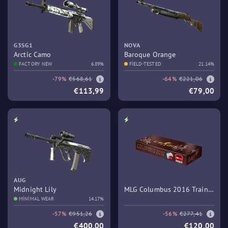
G3SG1
NOVA
Arctic Camo
Baroque Orange
FACTORY NEW
6.89%
FIELD-TESTED
21.14%
-79%
€568,61
-64%
€221,06
€113,99
€79,00
AUG
Midnight Lily
MLG Columbus 2016 Train
MINIMAL WEAR
14.17%
Souvenir Package
-57%
€951,26
-56%
€277,41
€400,00
€120,00