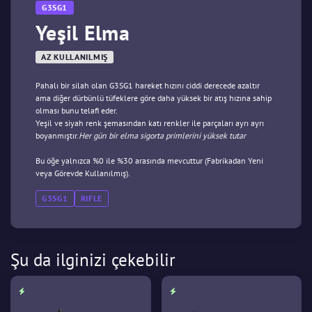
G3SG1
Yeşil Elma
AZ KULLANILMIŞ
Pahalı bir silah olan G3SG1 hareket hızını ciddi derecede azaltır
ama diğer dürbünlü tüfeklere göre daha yüksek bir atış hızına sahip
olması bunu telafi eder.
Yeşil ve siyah renk şemasından katı renkler ile parçaları ayrı ayrı
boyanmıştır.
Her gün bir elma sigorta primlerini yüksek tutar
Bu öğe yalnızca %0 ile %30 arasında mevcuttur (Fabrikadan Yeni
veya Görevde Kullanılmış).
G3SG1
RIFLE
Şu da ilginizi çekebilir