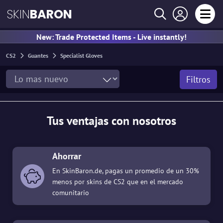
SKIN
BARON
New: Trade Protected Items - Live instantly!
CS2
Guantes
Specialist Gloves
Filtros
Tus ventajas con nosotros
Ahorrar
En SkinBaron.de, pagas un promedio de un 30%
menos por skins de CS2 que en el mercado
comunitario