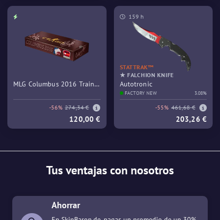
159 h
STATTRAK™
★ FALCHION KNIFE
MLG Columbus 2016 Train
Autotronic
Souvenir Package
FACTORY NEW
3.08%
-56%
274,34 €
-55%
461,68 €
120,00 €
203,26 €
Tus ventajas con nosotros
Ahorrar
En SkinBaron.de, pagas un promedio de un 30%