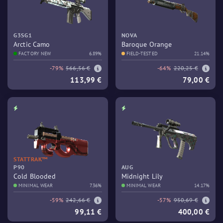
G3SG1
NOVA
Arctic Camo
Baroque Orange
FACTORY NEW
6.89%
FIELD-TESTED
21.14%
-79%
566,56 €
-64%
220,25 €
113,99 €
79,00 €
STATTRAK™
P90
AUG
Cold Blooded
Midnight Lily
MINIMAL WEAR
7.36%
MINIMAL WEAR
14.17%
-59%
242,66 €
-57%
950,69 €
99,11 €
400,00 €