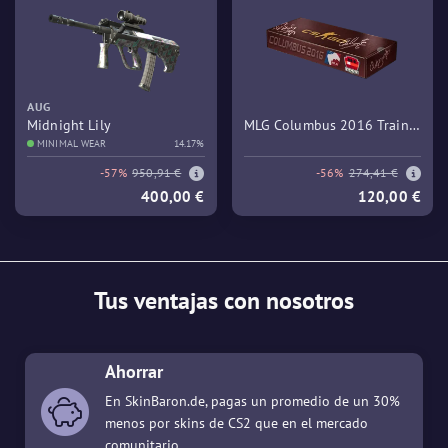
AUG
Midnight Lily
MLG Columbus 2016 Train
MINIMAL WEAR
14.17%
Souvenir Package
-57%
950,91 €
-56%
274,41 €
400,00 €
120,00 €
Tus ventajas con nosotros
Ahorrar
En SkinBaron.de, pagas un promedio de un 30%
menos por skins de CS2 que en el mercado
comunitario