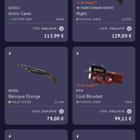
STATTRAK™
G3SG1
★ HUNTSMAN KNIFE
Arctic Camo
Night
FACTORY NEW
6.89%
MINIMAL WEAR
13.92%
-79%
566,69 €
-64%
366,67 €
113,99 €
129,00 €
STATTRAK™
NOVA
P90
Baroque Orange
Cold Blooded
FIELD-TESTED
21.14%
MINIMAL WEAR
7.36%
-64%
220,30 €
-59%
242,71 €
79,00 €
99,11 €