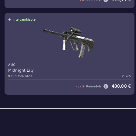
Intercambiable
AUG
Midnight Lily
MINIMAL WEAR
14.17%
400,00 €
-57%
950,86 €