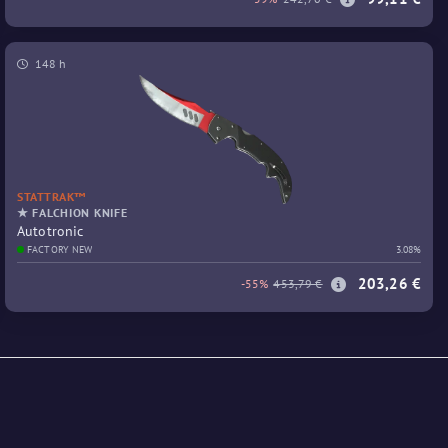
148 h
STATTRAK™
★ FALCHION KNIFE
Autotronic
FACTORY NEW
3.08%
203,26 €
-55%
453,79 €