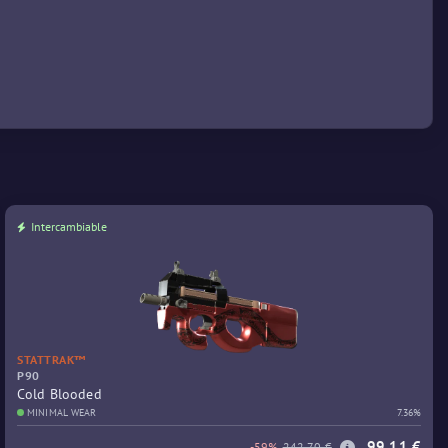
Intercambiable
STATTRAK™
P90
Cold Blooded
MINIMAL WEAR
7.36%
99,11 €
-59%
242,70 €