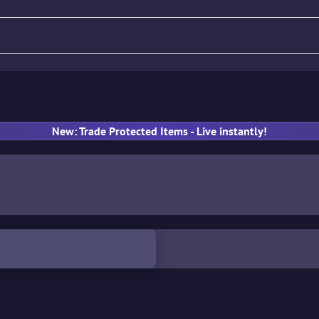
llo
Rifle
Pistola
Subfusil
New: Trade Protected Items - Live instantly!