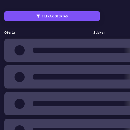
FILTRAR OFERTAS
Intercambiable
StatTrak
Oferta
Sticker
%
Desgaste
€
Precio