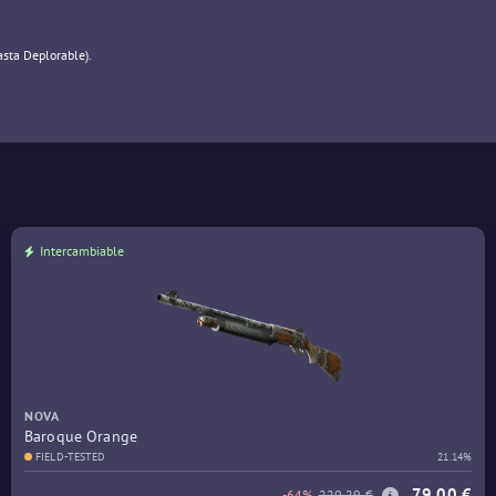
asta Deplorable).
Intercambiable
NOVA
Baroque Orange
FIELD-TESTED
21.14%
79,00 €
-64%
220,29 €