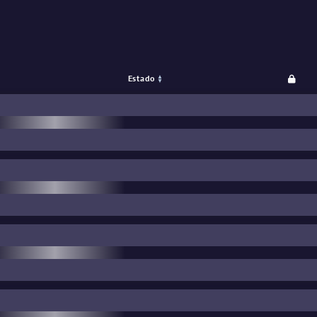
™
Souvenir
Estado