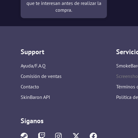
que te interesan antes de realizar la
compra.
Support
Servici
Ayuda/F.A.Q
SmokeBar
Comisión de ventas
Screensho
Contacto
Términos d
SkinBaron API
Política d
Síganos