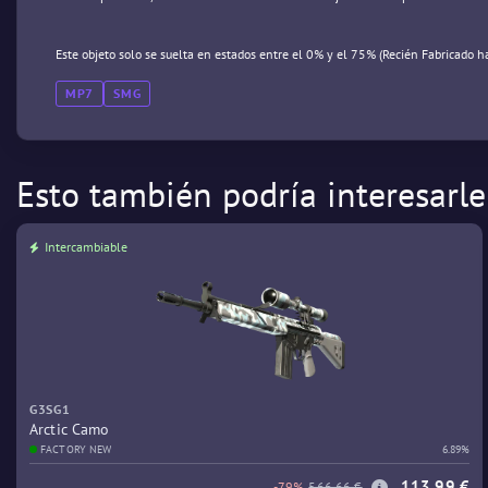
Este objeto solo se suelta en estados entre el 0% y el 75% (Recién Fabricado h
MP7
SMG
Esto también podría interesarle
Intercambiable
G3SG1
Arctic Camo
FACTORY NEW
6.89%
113,99 €
-79%
566,66 €