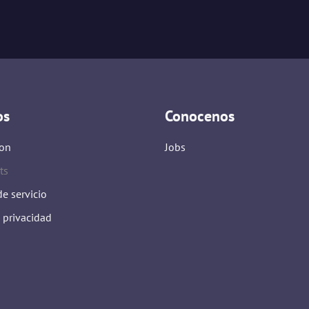
os
Conocenos
on
Jobs
ts
e servicio
e privacidad