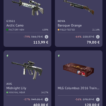
G3SG1
NOVA
Arctic Camo
Baroque Orange
FACTORY NEW
6.89%
FIELD-TESTED
21.14%
-79%
566,73 €
-64%
220,37 €
113,99 €
79,00 €
AUG
Midnight Lily
MLG Columbus 2016 Train
MINIMAL WEAR
14.17%
Souvenir Package
-57%
949,01 €
-56%
278,37 €
400,00 €
120,00 €