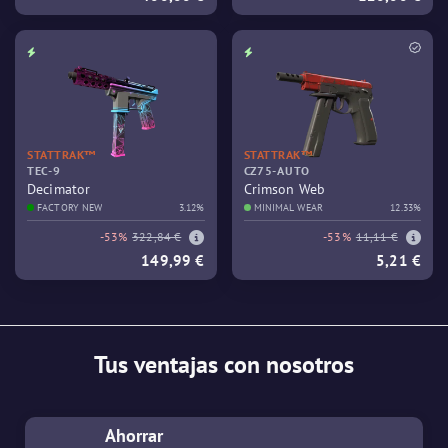
STATTRAK™
STATTRAK™
TEC-9
CZ75-AUTO
Decimator
Crimson Web
FACTORY NEW
3.12%
MINIMAL WEAR
12.33%
-53%
322,84 €
-53%
11,11 €
149,99 €
5,21 €
Tus ventajas con nosotros
Ahorrar