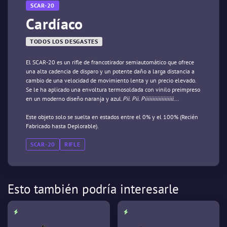
SCAR-20
Cardíaco
TODOS LOS DESGASTES
El SCAR-20 es un rifle de francotirador semiautomático que ofrece
una alta cadencia de disparo y un potente daño a larga distancia a
cambio de una velocidad de movimiento lenta y un precio elevado.
Se le ha aplicado una envoltura termosoldada con vinilo preimpreso
en un moderno diseño naranja y azul.
Pii. Pii. Piiiiiiiiiiiiiiiiiii...
Este objeto solo se suelta en estados entre el 0% y el 100% (Recién
Fabricado hasta Deplorable).
SCAR-20
RIFLE
Esto también podría interesarle