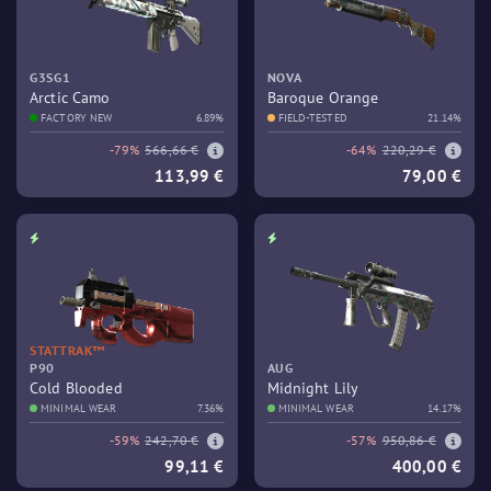
G3SG1
NOVA
Arctic Camo
Baroque Orange
FACTORY NEW
6.89%
FIELD-TESTED
21.14%
-79%
566,66 €
-64%
220,29 €
113,99 €
79,00 €
STATTRAK™
P90
AUG
Cold Blooded
Midnight Lily
MINIMAL WEAR
7.36%
MINIMAL WEAR
14.17%
-59%
242,70 €
-57%
950,86 €
99,11 €
400,00 €