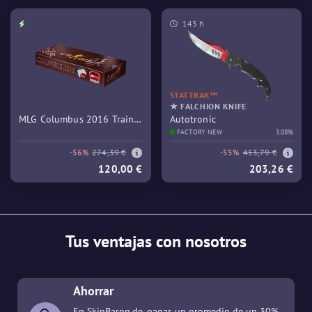
143 h
STATTRAK™
★ FALCHION KNIFE
MLG Columbus 2016 Train
Autotronic
Souvenir Package
FACTORY NEW
3.08%
-56%
274,39 €
-55%
453,79 €
120,00 €
203,26 €
Tus ventajas con nosotros
Ahorrar
En SkinBaron.de, pagas un promedio de un 30%