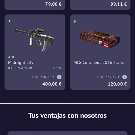
79,00 €
99,11 €
AUG
Midnight Lily
MLG Columbus 2016 Train
MINIMAL WEAR
14.17%
Souvenir Package
-57%
950,86 €
-56%
274,39 €
400,00 €
120,00 €
Tus ventajas con nosotros