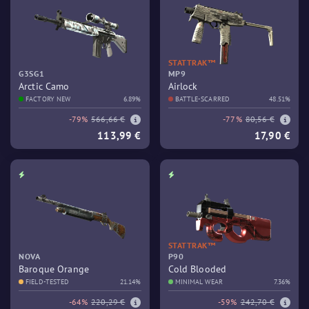
STATTRAK™
G3SG1
MP9
Arctic Camo
Airlock
FACTORY NEW
6.89%
BATTLE-SCARRED
48.51%
-79%
566,66 €
-77%
80,56 €
113,99 €
17,90 €
STATTRAK™
NOVA
P90
Baroque Orange
Cold Blooded
FIELD-TESTED
21.14%
MINIMAL WEAR
7.36%
-64%
220,29 €
-59%
242,70 €