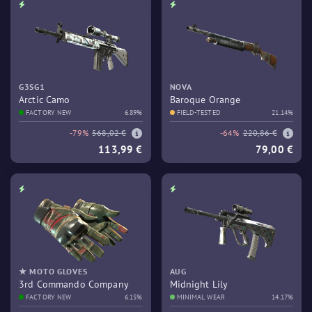
G3SG1
NOVA
Arctic Camo
Baroque Orange
FACTORY NEW
6.89%
FIELD-TESTED
21.14%
-79%
568,02 €
-64%
220,86 €
113,99 €
79,00 €
★ MOTO GLOVES
AUG
3rd Commando Company
Midnight Lily
FACTORY NEW
6.15%
MINIMAL WEAR
14.17%