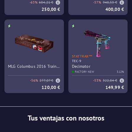
-63%
684,21 €
-57%
948,53 €
250,00 €
400,00 €
STATTRAK™
TEC-9
MLG Columbus 2016 Train
Decimator
Souvenir Package
FACTORY NEW
3.12%
-56%
277,07 €
-53%
322,84 €
120,00 €
149,99 €
Tus ventajas con nosotros