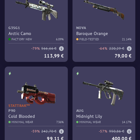
G3SG1
NOVA
Arctic Camo
Baroque Orange
FACTORY NEW
6.89%
FIELD-TESTED
21.14%
-79%
566,66 €
-64%
220,29 €
113,99 €
79,00 €
STATTRAK™
P90
AUG
Cold Blooded
Midnight Lily
MINIMAL WEAR
7.36%
MINIMAL WEAR
14.17%
-59%
242,70 €
-57%
950,86 €
99,11 €
400,00 €