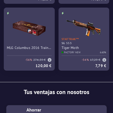
STATTRAK™
SG 553
MLG Columbus 2016 Train
Tiger Moth
Souvenir Package
FACTORY NEW
6.60%
-56%
274,39 €
-54%
17,29 €
120,00 €
7,79 €
Tus ventajas con nosotros
Ahorrar