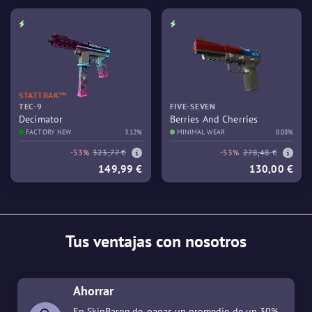
STATTRAK™
TEC-9
FIVE-SEVEN
Decimator
Berries And Cherries
FACTORY NEW
3.12%
MINIMAL WEAR
8.08%
-53%
323,77 €
-53%
278,48 €
149,99 €
130,00 €
Tus ventajas con nosotros
Ahorrar
En SkinBaron.de, pagas un promedio de un 30%