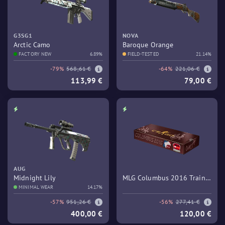
G3SG1
NOVA
Arctic Camo
Baroque Orange
FACTORY NEW
6.89%
FIELD-TESTED
21.14%
-79%
568,61 €
-64%
221,06 €
113,99 €
79,00 €
AUG
Midnight Lily
MLG Columbus 2016 Train
MINIMAL WEAR
14.17%
Souvenir Package
-57%
951,26 €
-56%
277,41 €
400,00 €
120,00 €