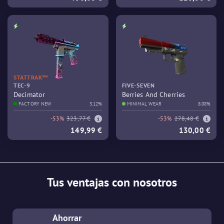
STATTRAK™
TEC-9
FIVE-SEVEN
Decimator
Berries And Cherries
FACTORY NEW
3.12%
MINIMAL WEAR
8.08%
-53%
323,77 €
-53%
278,48 €
149,99 €
130,00 €
Tus ventajas con nosotros
Ahorrar