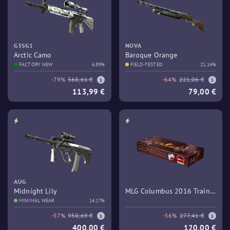
G3SG1
NOVA
Arctic Camo
Baroque Orange
FACTORY NEW
6.89%
FIELD-TESTED
21.14%
-79%
568,61 €
-64%
221,06 €
113,99 €
79,00 €
AUG
Midnight Lily
MLG Columbus 2016 Train
MINIMAL WEAR
14.17%
Souvenir Package
-57%
950,69 €
-56%
277,41 €
400,00 €
120,00 €