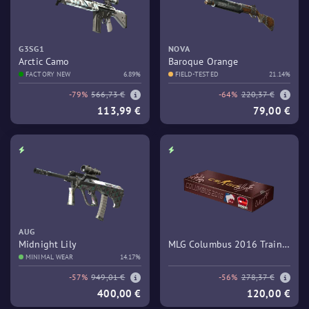
G3SG1
NOVA
Arctic Camo
Baroque Orange
FACTORY NEW
6.89%
FIELD-TESTED
21.14%
-79%
566,73 €
-64%
220,37 €
113,99 €
79,00 €
AUG
Midnight Lily
MLG Columbus 2016 Train
MINIMAL WEAR
14.17%
Souvenir Package
-57%
949,01 €
-56%
278,37 €
400,00 €
120,00 €