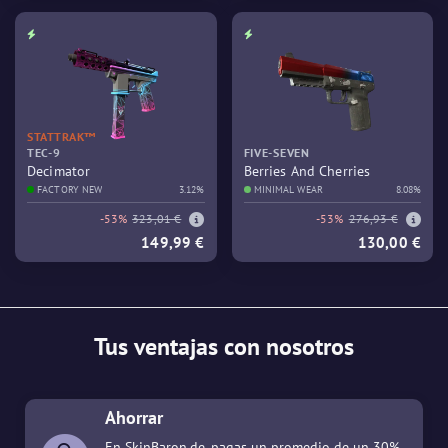
STATTRAK™
TEC-9
FIVE-SEVEN
Decimator
Berries And Cherries
FACTORY NEW
3.12%
MINIMAL WEAR
8.08%
-53%
323,01 €
-53%
276,93 €
149,99 €
130,00 €
Tus ventajas con nosotros
Ahorrar
En SkinBaron.de, pagas un promedio de un 30%