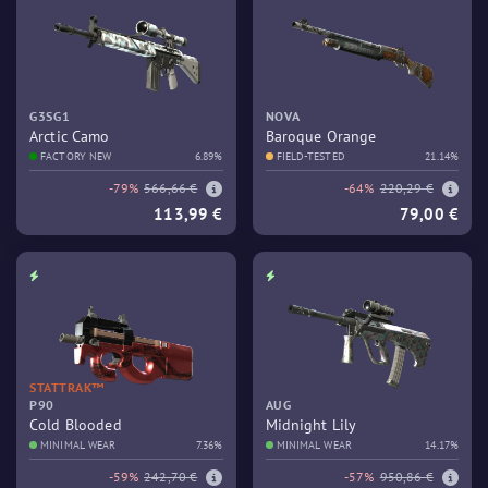
G3SG1
NOVA
Arctic Camo
Baroque Orange
FACTORY NEW
6.89%
FIELD-TESTED
21.14%
-79%
566,66 €
-64%
220,29 €
113,99 €
79,00 €
STATTRAK™
P90
AUG
Cold Blooded
Midnight Lily
MINIMAL WEAR
7.36%
MINIMAL WEAR
14.17%
-59%
242,70 €
-57%
950,86 €