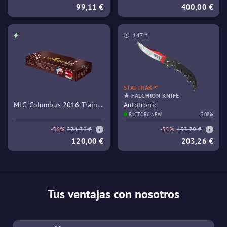
99,11 €
400,00 €
147 h
STATTRAK™
★ FALCHION KNIFE
MLG Columbus 2016 Train
Autotronic
Souvenir Package
FACTORY NEW
3.08%
-56%
274,39 €
-55%
453,79 €
120,00 €
203,26 €
Tus ventajas con nosotros