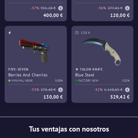
-57%
951,26 €
-56%
277,41 €
400,00 €
120,00 €
130 h
FIVE-SEVEN
★ TALON KNIFE
Berries And Cherries
Blue Steel
MINIMAL WEAR
8.08%
FACTORY NEW
3.02%
-53%
278,48 €
-52%
1.110,65 €
130,00 €
529,42 €
Tus ventajas con nosotros