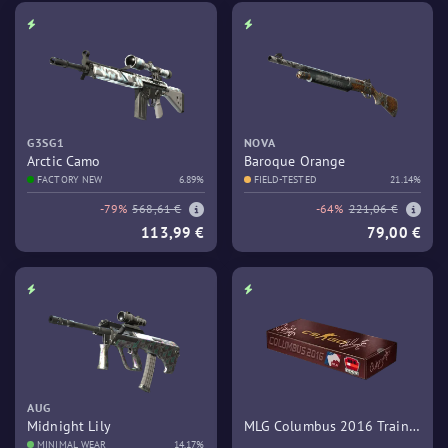
G3SG1
NOVA
Arctic Camo
Baroque Orange
FACTORY NEW
6.89%
FIELD-TESTED
21.14%
-79%
568,61 €
-64%
221,06 €
113,99 €
79,00 €
AUG
Midnight Lily
MLG Columbus 2016 Train
MINIMAL WEAR
14.17%
Souvenir Package