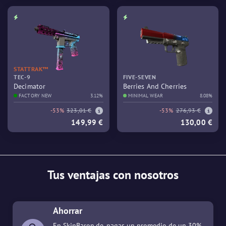
STATTRAK™
TEC-9
FIVE-SEVEN
Decimator
Berries And Cherries
FACTORY NEW
3.12%
MINIMAL WEAR
8.08%
-53%
323,01 €
-53%
276,93 €
149,99 €
130,00 €
Tus ventajas con nosotros
Ahorrar
En SkinBaron.de, pagas un promedio de un 30%