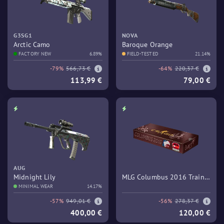
G3SG1
NOVA
Arctic Camo
Baroque Orange
FACTORY NEW
6.89%
FIELD-TESTED
21.14%
-79%
566,73 €
-64%
220,37 €
113,99 €
79,00 €
AUG
Midnight Lily
MLG Columbus 2016 Train
MINIMAL WEAR
14.17%
Souvenir Package
-57%
949,01 €
-56%
278,37 €
400,00 €
120,00 €