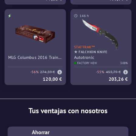
146 h
STATTRAK™
★ FALCHION KNIFE
MLG Columbus 2016 Train
Autotronic
Souvenir Package
FACTORY NEW
3.08%
-56%
274,39 €
-55%
453,79 €
120,00 €
203,26 €
Tus ventajas con nosotros
Ahorrar