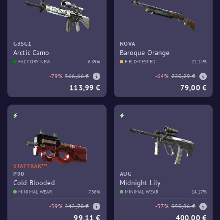
G3SG1
NOVA
Arctic Camo
Baroque Orange
FACTORY NEW
6.89%
FIELD-TESTED
21.14%
-79%
566,66 €
-64%
220,29 €
113,99 €
79,00 €
STATTRAK™
P90
AUG
Cold Blooded
Midnight Lily
MINIMAL WEAR
7.36%
MINIMAL WEAR
14.17%
-59%
242,70 €
-57%
950,86 €
99,11 €
400,00 €