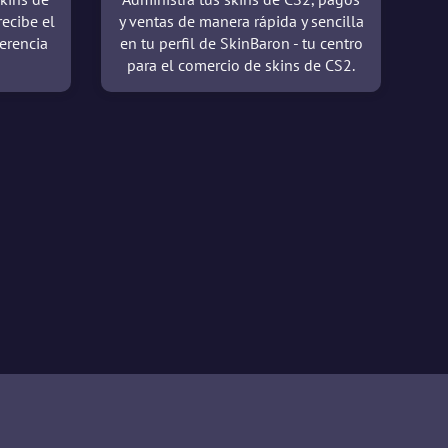
recibe el
y ventas de manera rápida y sencilla
erencia
en tu perfil de SkinBaron - tu centro
para el comercio de skins de CS2.