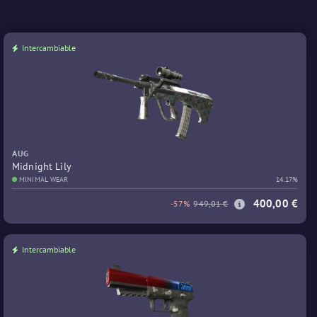
Intercambiable
AUG
Midnight Lily
MINIMAL WEAR
14.17%
400,00 €
-57%
949,01 €
Intercambiable