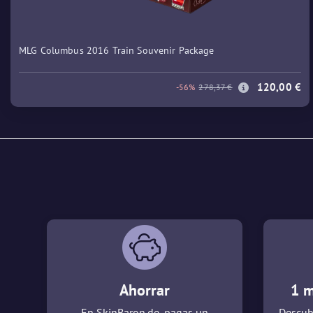
MLG Columbus 2016 Train Souvenir Package
120,00 €
-56%
278,37 €
Ahorrar
1 m
En SkinBaron.de, pagas un
Descub