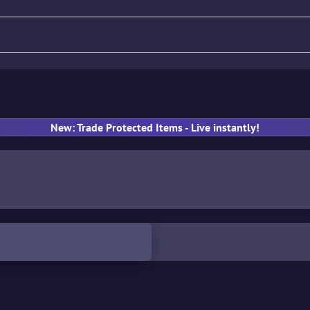
llo
Rifle
Pistola
Subfusil
New: Trade Protected Items - Live instantly!