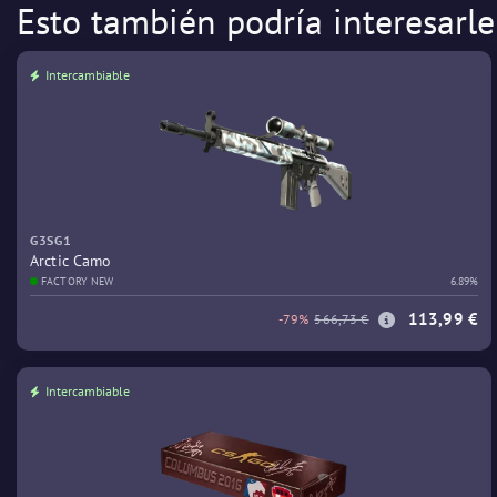
Esto también podría interesarle
Intercambiable
G3SG1
Arctic Camo
FACTORY NEW
6.89%
113,99 €
-79%
566,73 €
Intercambiable