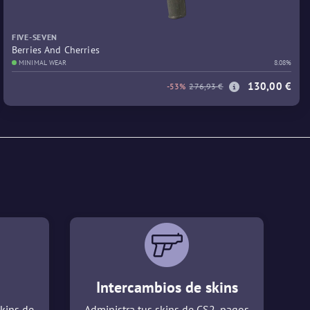
FIVE-SEVEN
Berries And Cherries
MINIMAL WEAR
8.08%
130,00 €
-53%
276,93 €
Intercambios de skins
kins de
Administra tus skins de CS2, pagos