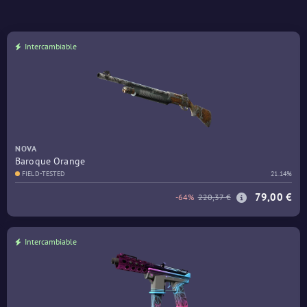
Intercambiable
NOVA
Baroque Orange
FIELD-TESTED
21.14%
79,00 €
-64%
220,37 €
Intercambiable