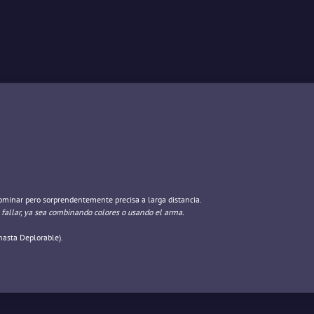
dominar pero sorprendentemente precisa a larga distancia.
 fallar, ya sea combinando colores o usando el arma.
hasta Deplorable).