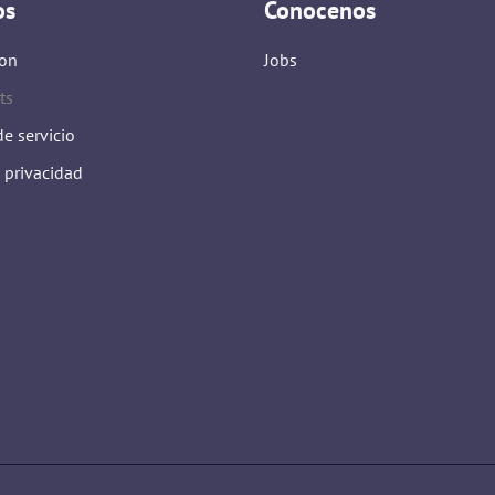
os
Conocenos
on
Jobs
ts
e servicio
e privacidad