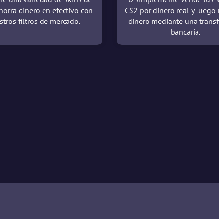
horra dinero en efectivo con
CS2 por dinero real y luego 
stros filtros de mercado.
dinero mediante una transf
bancaria.