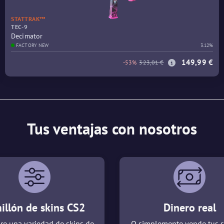
STATTRAK™
TEC-9
Decimator
FACTORY NEW
3.12%
149,99 €
-53%
323,01 €
Tus ventajas con nosotros
illón de skins CS2
Dinero real
re una variedad de skins de
O simplemente vende tus s