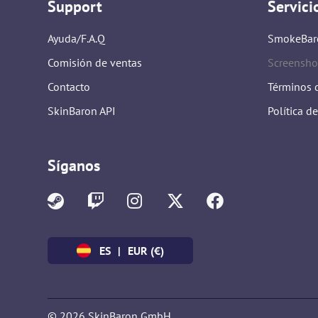
Support
Servici
Ayuda/F.A.Q
SmokeBar
Comisión de ventas
Screensho
Contacto
Términos d
SkinBaron API
Política d
Síganos
ES
|
EUR (€)
© 2026 SkinBaron GmbH