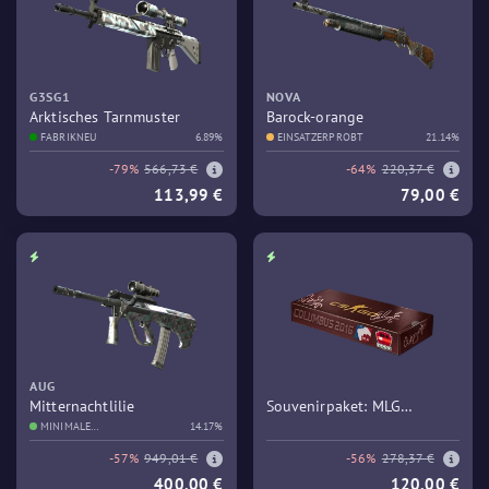
G3SG1
NOVA
Arktisches Tarnmuster
Barock-orange
FABRIKNEU
6.89%
EINSATZERPROBT
21.14%
-79%
566,73 €
-64%
220,37 €
113,99 €
79,00 €
AUG
Mitternachtlilie
Souvenirpaket: MLG
MINIMALE
14.17%
Columbus 2016 – Train
GEBRAUCHSSPUREN
-57%
949,01 €
-56%
278,37 €
400,00 €
120,00 €