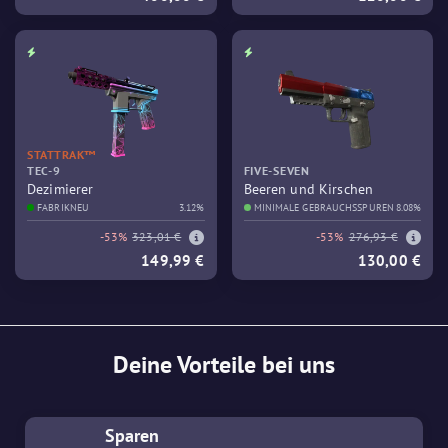
STATTRAK™
TEC-9
FIVE-SEVEN
Dezimierer
Beeren und Kirschen
FABRIKNEU
3.12%
MINIMALE GEBRAUCHSSPUREN
8.08%
-53%
323,01 €
-53%
276,93 €
149,99 €
130,00 €
Deine Vorteile bei uns
Sparen