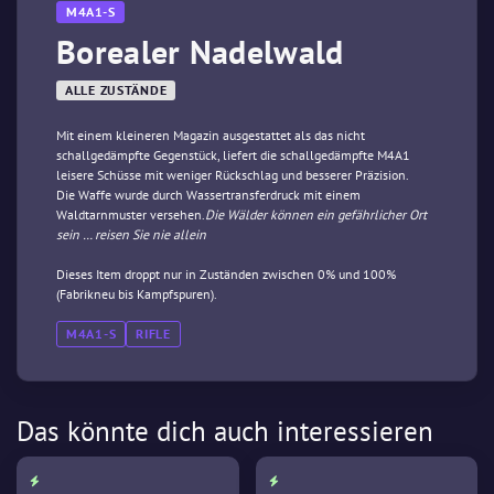
M4A1-S
Borealer Nadelwald
ALLE ZUSTÄNDE
Mit einem kleineren Magazin ausgestattet als das nicht
schallgedämpfte Gegenstück, liefert die schallgedämpfte M4A1
leisere Schüsse mit weniger Rückschlag und besserer Präzision.
Die Waffe wurde durch Wassertransferdruck mit einem
Waldtarnmuster versehen.
Die Wälder können ein gefährlicher Ort
sein … reisen Sie nie allein
Dieses Item droppt nur in Zuständen zwischen 0% und 100%
(Fabrikneu bis Kampfspuren).
M4A1-S
RIFLE
Das könnte dich auch interessieren