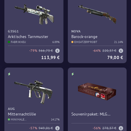
G3SG1
NOVA
Arktisches Tarnmuster
Barock-orange
FABRIKNEU
6.89%
EINSATZERPROBT
21.14%
-79%
566,73 €
-64%
220,37 €
113,99 €
79,00 €
AUG
Mitternachtlilie
Souvenirpaket: MLG
MINIMALE
14.17%
Columbus 2016 – Train
GEBRAUCHSSPUREN
-57%
949,01 €
-56%
278,37 €