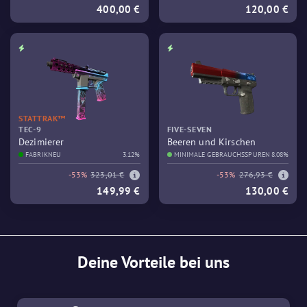
400,00 €
120,00 €
STATTRAK™
TEC-9
FIVE-SEVEN
Dezimierer
Beeren und Kirschen
FABRIKNEU
3.12%
MINIMALE GEBRAUCHSSPUREN
8.08%
-53%
323,01 €
-53%
276,93 €
149,99 €
130,00 €
Deine Vorteile bei uns